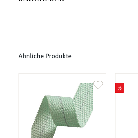
Produktgalerie überspringen
Ähnliche Produkte
%