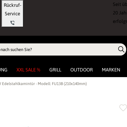
Seit ü
Rückruf-
20 Jah
Service
erfolg
UNG
XXL SALE %
GRILL
OUTDOOR
MARKEN
 Edelstahlkamintür - Modell: FU13B (210x140mm)