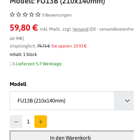
Modell: FU13B (210x140mm)
0 Bewertungen
Durchschnittliche Bewertung von 0 von 5 Sternen
59,80 €
inkl. MwSt., zzgl.
Versand
(DE - versandkostenfrei
ab 99€)
Ursprünglich:
79,73 €
Sie sparen: 19,93 €
Inhalt:
1 Stück
Lieferzeit 5-7 Werktage
auswählen
Modell
Anzahl
In den Warenkorb