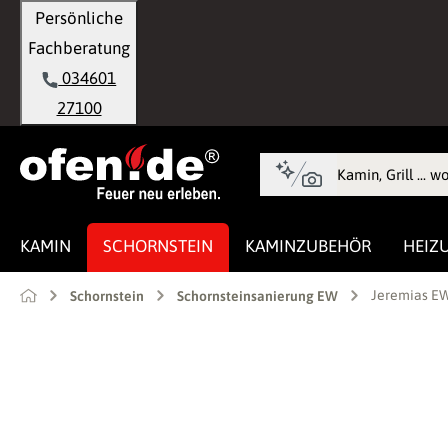
Persönliche
springen
Zur Hauptnavigation springen
Fachberatung
034601
27100
KAMIN
SCHORNSTEIN
KAMINZUBEHÖR
HEIZ
Jeremias EW
Schornstein
Schornsteinsanierung EW