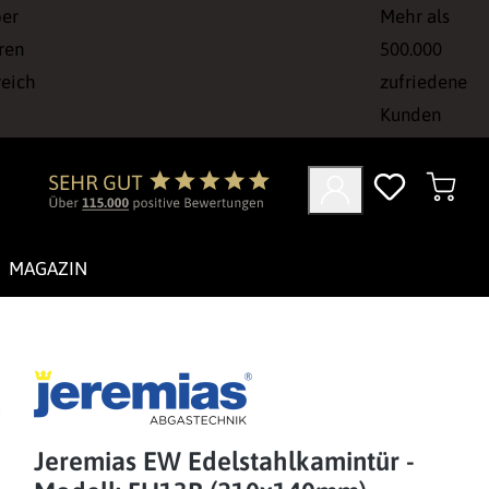
ber
Mehr als
ren
500.000
reich
zufriedene
Kunden
MAGAZIN
Jeremias EW Edelstahlkamintür -