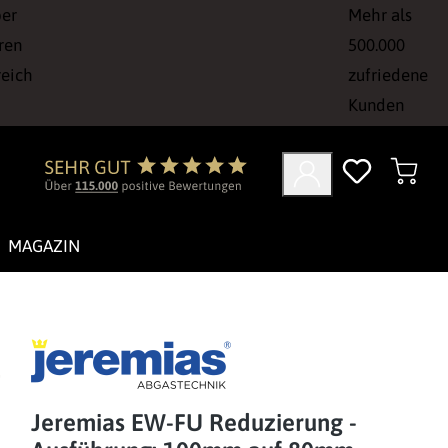
ber
Mehr als
ren
500.000
reich
zufriedene
Kunden
MAGAZIN
Jeremias EW-FU Reduzierung -