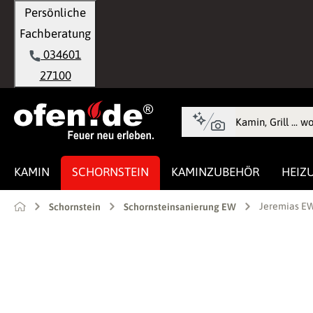
Persönliche
springen
Zur Hauptnavigation springen
Fachberatung
034601
27100
KAMIN
SCHORNSTEIN
KAMINZUBEHÖR
HEIZ
Jeremias EW
Schornstein
Schornsteinsanierung EW