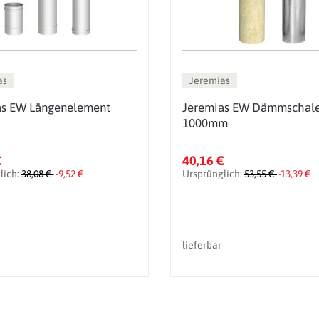
as
Jeremias
as EW Längenelement
Jeremias EW Dämmschal
1000mm
€
40,16 €
lich:
38,08 €
-9,52 €
Ursprünglich:
53,55 €
-13,39 €
lieferbar