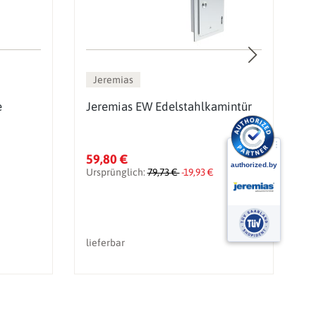
Jeremias
e
Jeremias EW Edelstahlkamintür
J
t
59,80 €
2
Ursprünglich:
79,73 €
-19,93 €
U
lieferbar
li