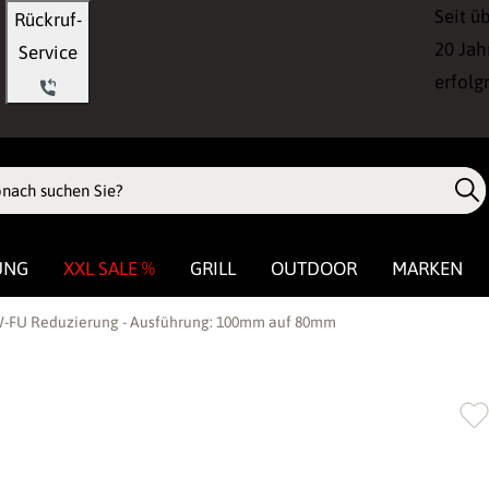
Seit ü
Rückruf-
20 Jah
Service
erfolg
UNG
XXL SALE %
GRILL
OUTDOOR
MARKEN
-FU Reduzierung - Ausführung: 100mm auf 80mm