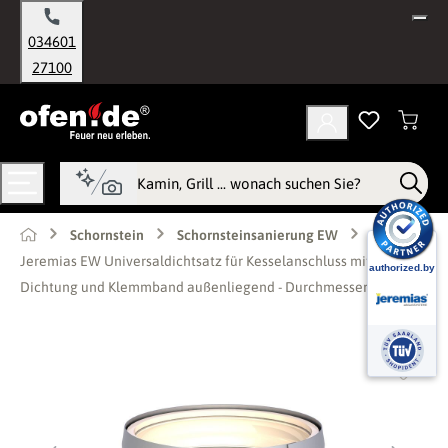
alt springen
034601
27100
Schornstein
Schornsteinsanierung EW
Jeremias EW Universaldichtsatz für Kesselanschluss mit
Dichtung und Klemmband außenliegend - Durchmesser: 80mm