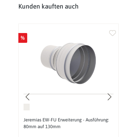
Produktgalerie überspringen
Kunden kauften auch
%
%
-
Jeremias EW-FU Erweiterung - Ausführung:
J
80mm auf 130mm
K
K