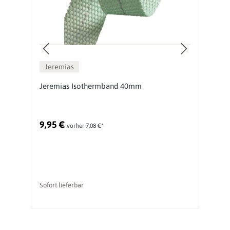
Jeremias
m
Jeremias Isothermband 40mm
J
9,95 €
2
vorher 7,08 €*
Ur
Sofort lieferbar
li