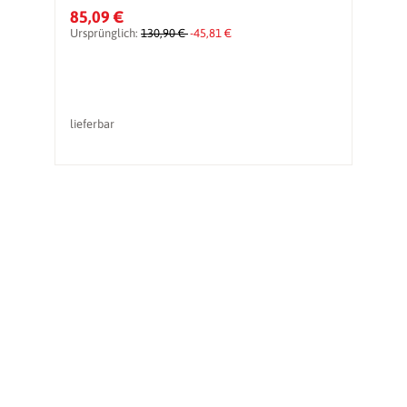
1
85,09 €
5
Ursprünglich:
130,90 €
-45,81 €
Ur
lieferbar
li