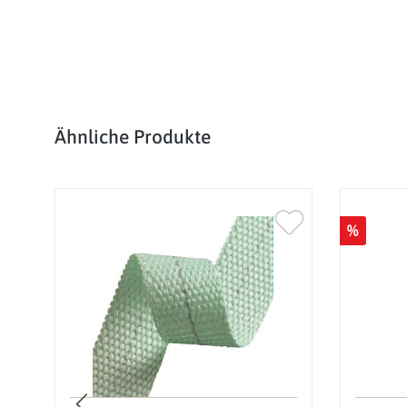
Produktgalerie überspringen
Ähnliche Produkte
%