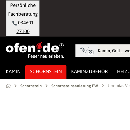
Persönliche
springen
Zur Hauptnavigation springen
Fachberatung
034601
27100
KAMIN
SCHORNSTEIN
KAMINZUBEHÖR
HEIZ
Jeremias Ver
Schornstein
Schornsteinsanierung EW