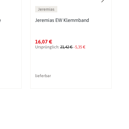
Jeremias
e
Jeremias EW Klemmband
J
16,07 €
5
Ursprünglich:
21,42 €
-5,35 €
U
lieferbar
li