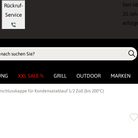
Seit ü
Rückruf-
20 Jah
Service
erfolg
UNG
XXL SALE %
GRILL
OUTDOOR
MARKEN
schlusskappe für Kondensatablauf 1/2 Zoll (bis 200°C)