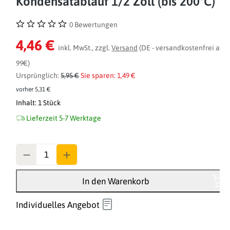
Kondensatablauf 1/2 Zoll (bis 200°C)
0 Bewertungen
Durchschnittliche Bewertung von 0 von 5 Sternen
4,46 €
inkl. MwSt., zzgl.
Versand
(DE - versandkostenfrei ab
99€)
Ursprünglich:
5,95 €
Sie sparen: 1,49 €
vorher 5,31 €
Inhalt:
1 Stück
Lieferzeit 5-7 Werktage
Anzahl
In den Warenkorb
Individuelles Angebot