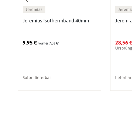
Jeremias
Jeremi
z
Jeremias Isothermband 40mm
Jeremi
g
9,95 €
28,56 
vorher 7,08 €*
Ursprüng
Sofort lieferbar
lieferbar