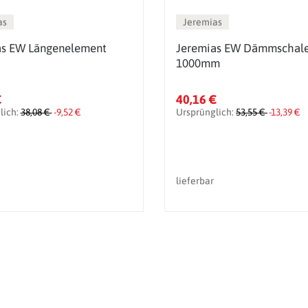
as
Jeremias
as EW Längenelement
Jeremias EW Dämmschal
1000mm
€
40,16 €
lich:
38,08 €
-9,52 €
Ursprünglich:
53,55 €
-13,39 €
lieferbar