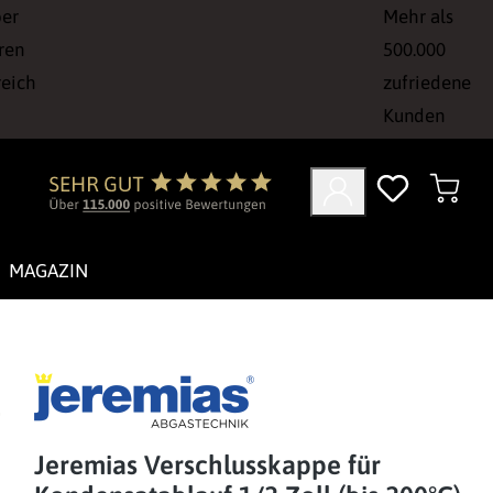
ber
Mehr als
ren
500.000
reich
zufriedene
Kunden
MAGAZIN
Jeremias Verschlusskappe für