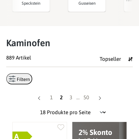
Speckstein
Gusseisen
Kaminofen
889 Artikel
Filtern
Seite
Seite
Seite
Seite
1
2
3
…
50
2% Skonto
A