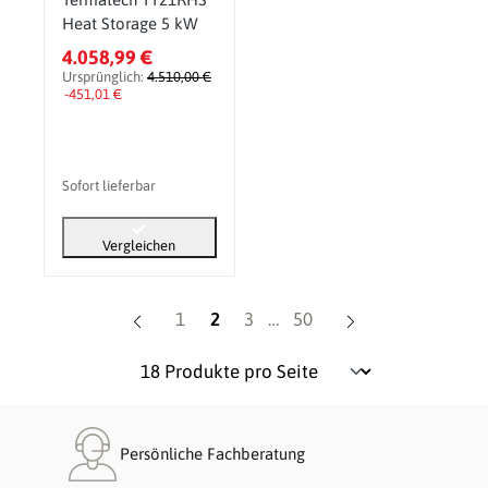
Heat Storage 5 kW
4.058,99 €
Ursprünglich:
4.510,00 €
-451,01 €
Sofort lieferbar
Vergleichen
Seite
Seite
Seite
Seite
1
2
3
…
50
Persönliche Fachberatung