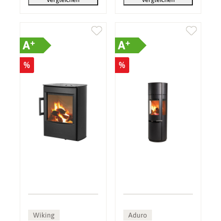
+
+
A
A
%
%
Wiking
Aduro