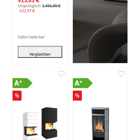
913,03 €
Ursprünglich:
1.436,00 €
-522,97 €
Sofort lieferbar
Vergleichen
+
+
A
A
%
%