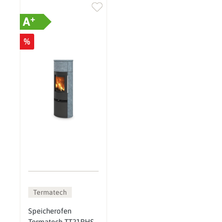
+
A
%
Termatech
Speicherofen
Termatech TT21RHS