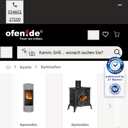
alt springen
034601
27100
Kaminofen
Kamin
Ka
Kaminofen
Kaminofen
raumlu