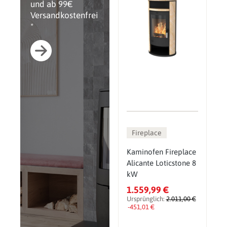
und ab 99€
Versandkostenfrei
*
Fireplace
Kaminofen Fireplace
Alicante Loticstone 8
kW
1.559,99 €
Ursprünglich:
2.011,00 €
-451,01 €