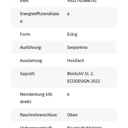
EAN:
9002742488741
Energieeffizienzklass
a
e:
Form:
Eckig
Ausführung:
Serpentino
Ausstattung:
Holzfach
Geprüft:
BImSchV St. 2
,
ECODESIGN 2022
Nennleistung kW,
6
direkt:
Rauchrohranschluss:
Oben
Verbrennungsluft:
Raumluftabhängig