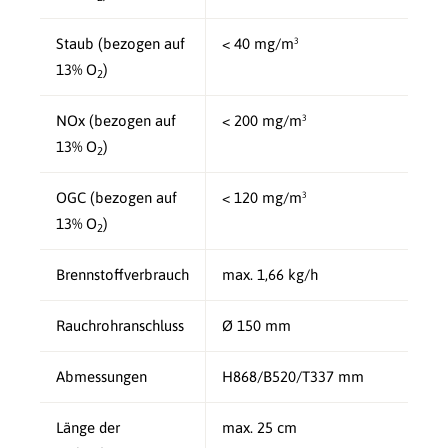
Staub (bezogen auf
< 40 mg/m³
13% O
)
2
NOx (bezogen auf
< 200 mg/m³
13% O
)
2
OGC (bezogen auf
< 120 mg/m³
13% O
)
2
Brennstoffverbrauch
max. 1,66 kg/h
Rauchrohranschluss
Ø 150 mm
Abmessungen
H868/B520/T337 mm
Länge der
max. 25 cm