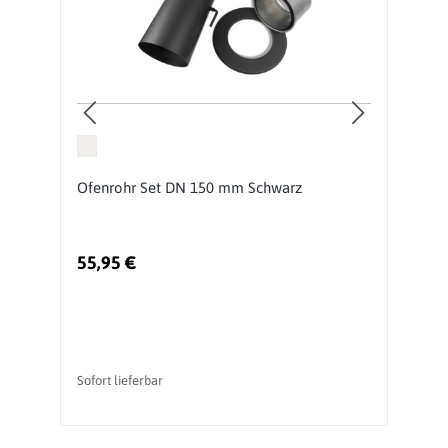
mm
Ofenrohr Set DN 150 mm Schwarz
O
4
55,95 €
2
Sofort lieferbar
So