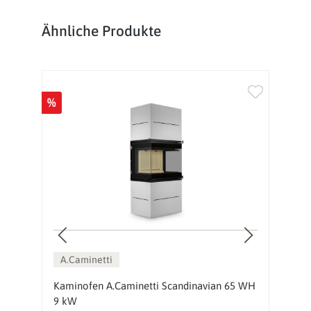
Produktgalerie überspringen
Ähnliche Produkte
%
%
A.Caminetti
Kaminofen A.Caminetti Scandinavian 65 WH
K
9 kW
9