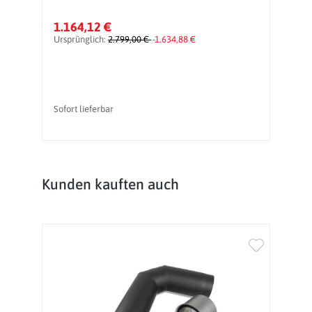
1.164,12 €
1
Ursprünglich:
2.799,00 €
-1.634,88 €
Ur
Sofort lieferbar
So
Produktgalerie überspringen
Kunden kauften auch