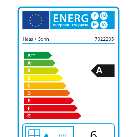
Haas + Sohn
7022205
A
6