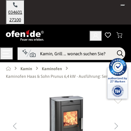
alt springen
034601
27100
Kamin
Kaminofen
Kaminofen Haas & Sohn Prunus 6,4 kW - Ausführung: Serpentino