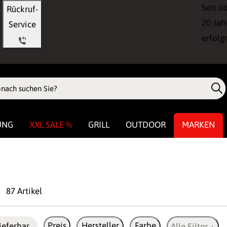
Seit ü
Rückruf-
20 Jah
Service
erfolg
UNG
XXL SALE %
GRILL
OUTDOOR
MARKEN
87 Artikel
Preis
Hersteller
Farbe
ieferbar
Alle Filter +