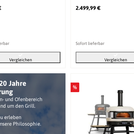
€
2.499,99 €
ferbar
Sofort lieferbar
Vergleichen
Vergleichen
20 Jahre
%
rung
n- und Ofenbereich
nd um den Grill.
eu erleben
unsere Philosophie.