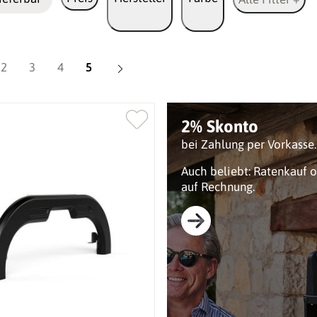
Seite
Seite
Seite
Seite
2
3
4
5
2% Skonto
bei Zahlung per Vorkasse.
Auch beliebt: Ratenkauf 
auf Rechnung.