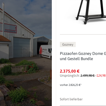
Gozney
Pizzaofen Gozney Dome G
und Gestell Bundle
2.375,00 €
Ursprünglich:
2.499,98 €
-124,98
vorher 2.826,25 €*
Sofort lieferbar