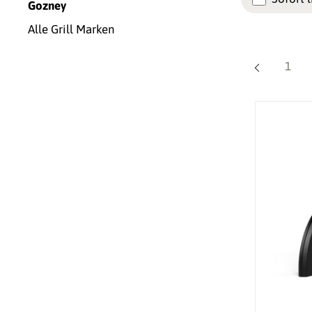
Gozney
Alle Grill Marken
Seite
1