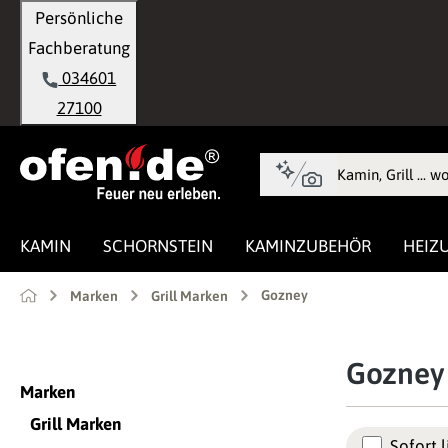
Persönliche
springen
Zur Hauptnavigation springen
Fachberatung
034601
27100
KAMIN
SCHORNSTEIN
KAMINZUBEHÖR
HEIZ
Gozney
Marken
Grill Marken
Gozney
Marken
Grill Marken
Sofort l