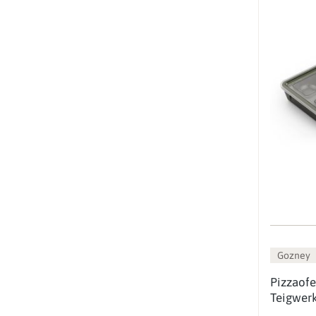
Gozney
Pizzaof
Teigwer