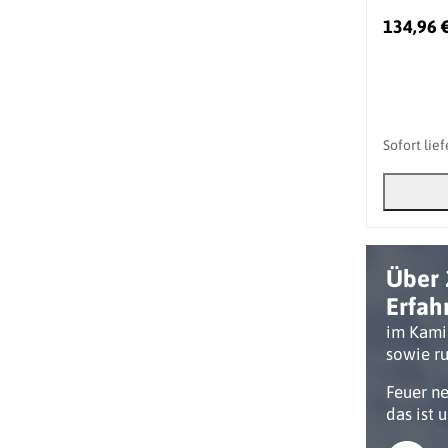
134,96 
Sofort lie
Über 
Erfah
im Kami
sowie ru
Feuer n
das ist 