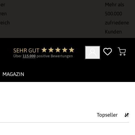
ber
Mehr als
ren
500.000
reich
zufriedene
Kunden
MAGAZIN