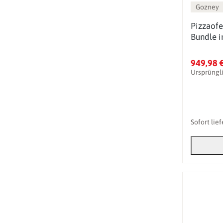
Gozney
Pizzaofe
Bundle i
949,98 
Ursprüngl
Sofort lie