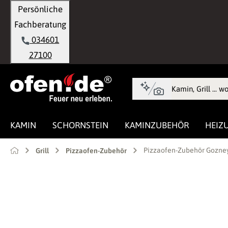
Persönliche
springen
Zur Hauptnavigation springen
Fachberatung
034601
27100
KAMIN
SCHORNSTEIN
KAMINZUBEHÖR
HEIZ
Pizzaofen-Zubehör Gozney 
Grill
Pizzaofen-Zubehör