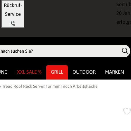
Seit ü
Rückruf-
20 Jah
Service
erfolg
UNG
XXL SALE %
GRILL
OUTDOOR
MARKEN
Tread Roof Rack Server, für mehr noch Arbeitsfläche