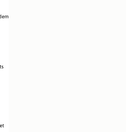
edem
ts
et