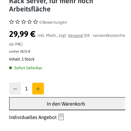
Rack Server, für mehr noch
Arbeitsfläche
0 Bewertungen
Durchschnittliche Bewertung von 0 von 5 Sternen
29,99 €
inkl. MwSt., zzgl.
Versand
(DE - versandkostenfrei
ab 99€)
vorher 28,55 €
Inhalt:
1 Stück
Sofort lieferbar
Anzahl
In den Warenkorb
Individuelles Angebot