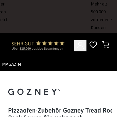
ber
Mehr als
ren
500.000
reich
zufriedene
Kunden
MAGAZIN
Pizzaofen-Zubehör Gozney Tread Roof