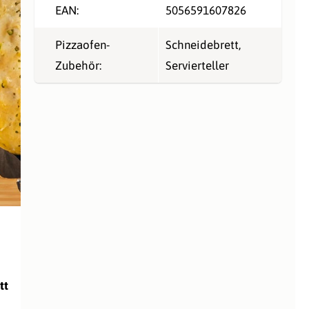
EAN:
5056591607826
Pizzaofen-
Schneidebrett
,
Zubehör:
Servierteller
tt