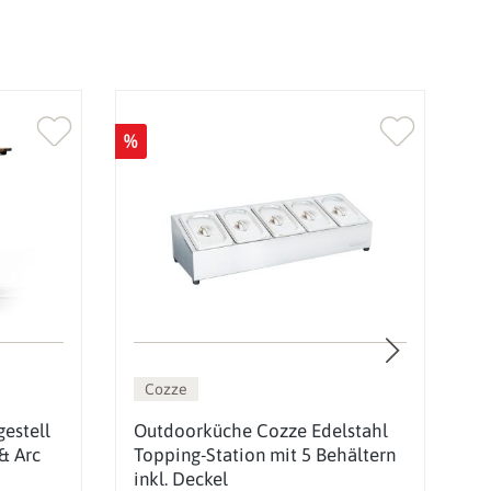
%
%
Cozze
estell
Outdoorküche Cozze Edelstahl
A
& Arc
Topping-Station mit 5 Behältern
P
inkl. Deckel