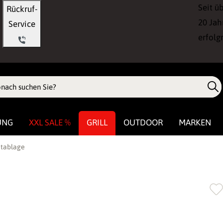
Seit ü
Rückruf-
20 Jah
Service
erfolg
UNG
XXL SALE %
GRILL
OUTDOOR
MARKEN
ntablage