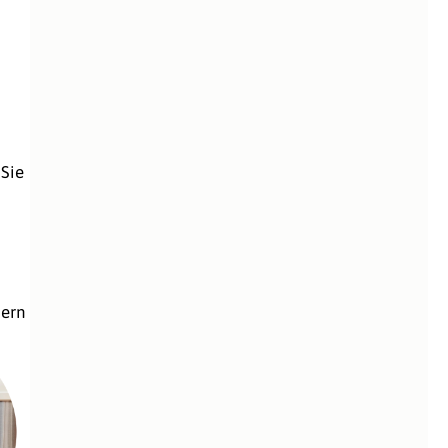
 Sie
hern