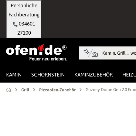
Persönliche
springen
Zur Hauptnavigation springen
Fachberatung
034601
27100
KAMIN
SCHORNSTEIN
KAMINZUBEHÖR
HEIZ
Gozney Dome Gen 2.0 Fro
Grill
Pizzaofen-Zubehör