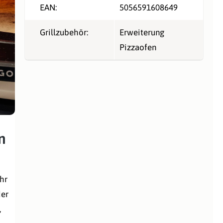
EAN:
5056591608649
Grillzubehör:
Erweiterung
Pizzaofen
n
hr
der
,