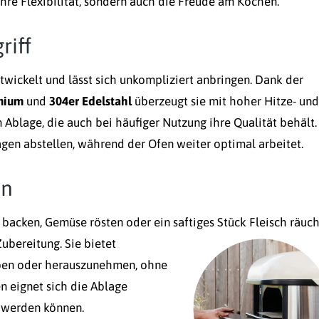
Ihre Flexibilität, sondern auch die Freude am Kochen.
riff
twickelt und lässt sich unkompliziert anbringen. Dank der
nium
und
304er Edelstahl
überzeugt sie mit hoher Hitze- und
n Ablage, die auch bei häufiger Nutzung ihre Qualität behält.
gen abstellen, während der Ofen weiter optimal arbeitet.
en
a backen, Gemüse rösten oder ein saftiges Stück Fleisch räuc
Zubereitung.
Sie bietet
eben oder herauszunehmen, ohne
n eignet sich die Ablage
t werden können.