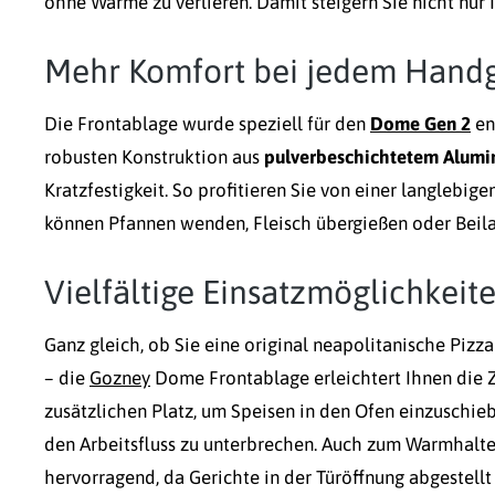
ohne Wärme zu verlieren. Damit steigern Sie nicht nur 
Mehr Komfort bei jedem Handg
Die Frontablage wurde speziell für den
Dome Gen 2
en
robusten Konstruktion aus
pulverbeschichtetem Alumi
Kratzfestigkeit. So profitieren Sie von einer langlebige
können Pfannen wenden, Fleisch übergießen oder Beila
Vielfältige Einsatzmöglichkeit
Ganz gleich, ob Sie eine original neapolitanische Pizz
– die
Gozney
Dome Frontablage erleichtert Ihnen die 
zusätzlichen Platz, um Speisen in den Ofen einzuschi
den Arbeitsfluss zu unterbrechen. Auch zum Warmhalte
hervorragend, da Gerichte in der Türöffnung abgestell