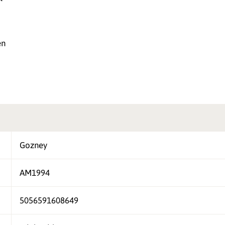
en
Gozney
AM1994
5056591608649