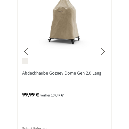
e
Abdeckhaube Gozney Dome Gen 2.0 Lang
G
B
99,99 €
6
vorher 109,47 €*
Sofort lieferbar
li