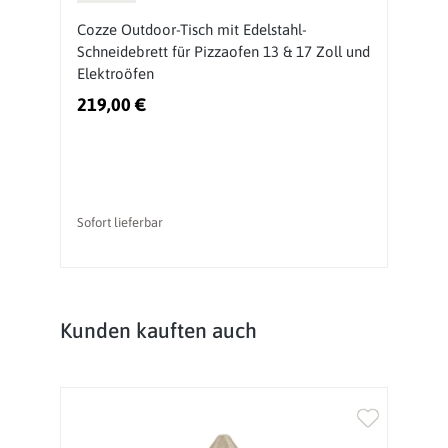
Cozze Outdoor-Tisch mit Edelstahl-
O
Schneidebrett für Pizzaofen 13 & 17 Zoll und
P
Elektroöfen
219,00 €
2
Sofort lieferbar
So
Produktgalerie überspringen
Kunden kauften auch