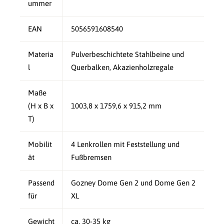
ummer
EAN
5056591608540
Materia
Pulverbeschichtete Stahlbeine und
l
Querbalken, Akazienholzregale
Maße
(H x B x
1003,8 x 1759,6 x 915,2 mm
T)
Mobilit
4 Lenkrollen mit Feststellung und
ät
Fußbremsen
Passend
Gozney Dome Gen 2 und Dome Gen 2
für
XL
Gewicht
ca. 30-35 kg