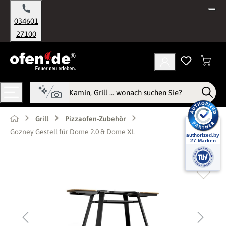
alt springen
034601
27100
Grill
Pizzaofen-Zubehör
Gozney Gestell für Dome 2.0 & Dome XL