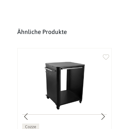
Produktgalerie überspringen
Ähnliche Produkte
Cozze