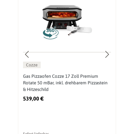
Cozze
Gas Pizzaofen Cozze 17 Zoll Premium
P
Rotate 50 mBar, inkl. drehbarem Pizzastein
r
& Hitzeschild
H
539,00 €
4
Sofort lieferbar
So