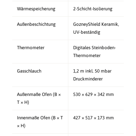
Wärmespeicherung
2-Schicht-Isolierung
Außenbeschichtung
GozneyShield Keramik,
UV-beständig
Thermometer
Digitales Steinboden-
Thermometer
Gasschlauch
1,2 m inkl. 50 mbar
Druckminderer
Außenmaße Ofen (B ×
530 × 629 × 342 mm
T × H)
Innenmaße Ofen (B × T
427 × 517 × 173 mm
× H)