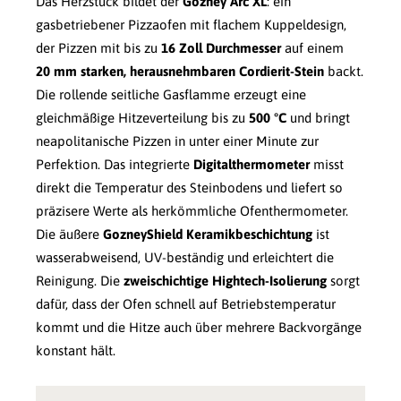
Das Herzstück bildet der
Gozney Arc XL
: ein
gasbetriebener Pizzaofen mit flachem Kuppeldesign,
der Pizzen mit bis zu
16 Zoll Durchmesser
auf einem
20 mm starken, herausnehmbaren Cordierit-Stein
backt.
Die rollende seitliche Gasflamme erzeugt eine
gleichmäßige Hitzeverteilung bis zu
500 °C
und bringt
neapolitanische Pizzen in unter einer Minute zur
Perfektion. Das integrierte
Digitalthermometer
misst
direkt die Temperatur des Steinbodens und liefert so
präzisere Werte als herkömmliche Ofenthermometer.
Die äußere
GozneyShield Keramikbeschichtung
ist
wasserabweisend, UV-beständig und erleichtert die
Reinigung. Die
zweischichtige Hightech-Isolierung
sorgt
dafür, dass der Ofen schnell auf Betriebstemperatur
kommt und die Hitze auch über mehrere Backvorgänge
konstant hält.