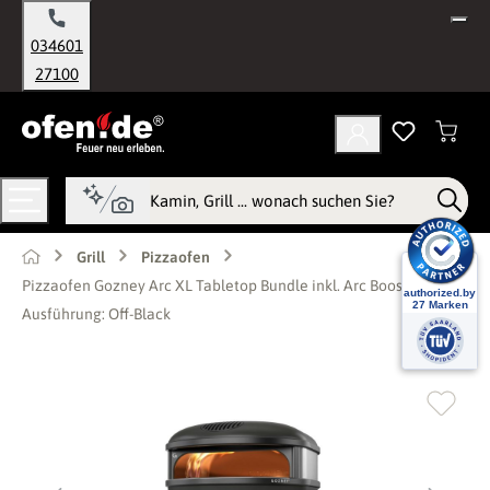
alt springen
034601
27100
Grill
Pizzaofen
Pizzaofen Gozney Arc XL Tabletop Bundle inkl. Arc Booster -
Ausführung: Off-Black