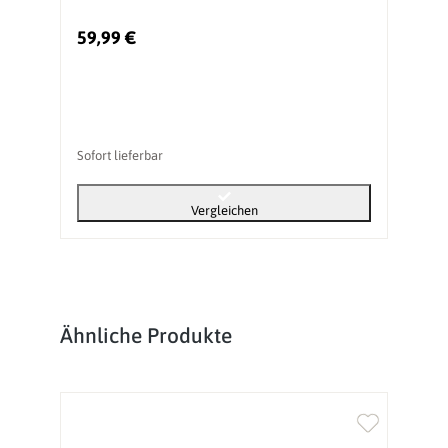
59,99 €
2
Sofort lieferbar
So
Vergleichen
Produktgalerie überspringen
Ähnliche Produkte