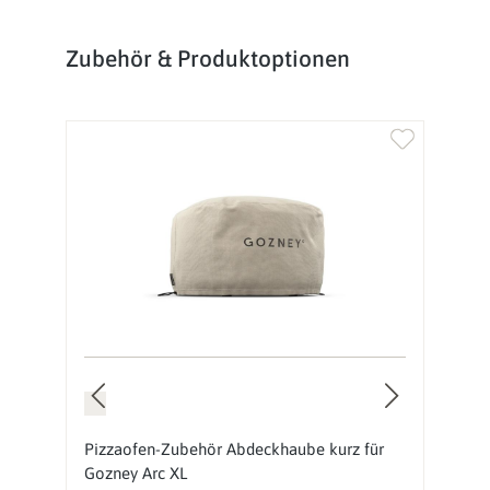
Produktgalerie überspringen
Zubehör & Produktoptionen
Pizzaofen-Zubehör Abdeckhaube kurz für
P
Gozney Arc XL
P