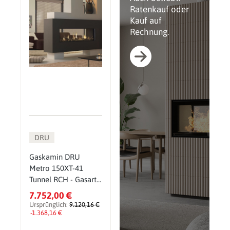
Ratenkauf oder
Kauf auf
Rechnung.
DRU
Gaskamin DRU
Metro 150XT-41
Tunnel RCH - Gasart:
Erdgas G31
7.752,00 €
(Propangas) -
Ursprünglich:
9.120,16 €
Glasscheibe: ohne
-1.368,16 €
CV-Glas - PowerVent