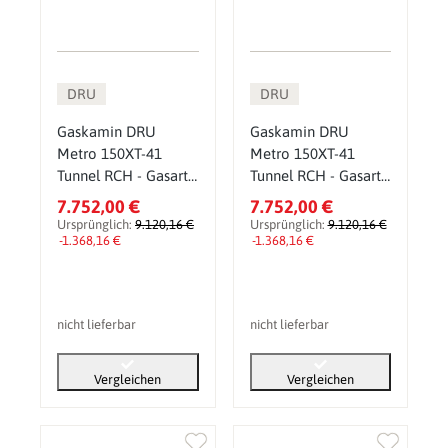
DRU
DRU
Gaskamin DRU
Gaskamin DRU
Metro 150XT-41
Metro 150XT-41
Tunnel RCH - Gasart:
Tunnel RCH - Gasart:
Erdgas G20 (H/E) -
Erdgas G25 (L/LL) -
7.752,00 €
7.752,00 €
Glasscheibe: ohne
Glasscheibe: ohne
Ursprünglich:
9.120,16 €
Ursprünglich:
9.120,16 €
CV-Glas - PowerVent
-1.368,16 €
CV-Glas - PowerVent
-1.368,16 €
(PV): ohne
(PV): ohne
nicht lieferbar
nicht lieferbar
Vergleichen
Vergleichen