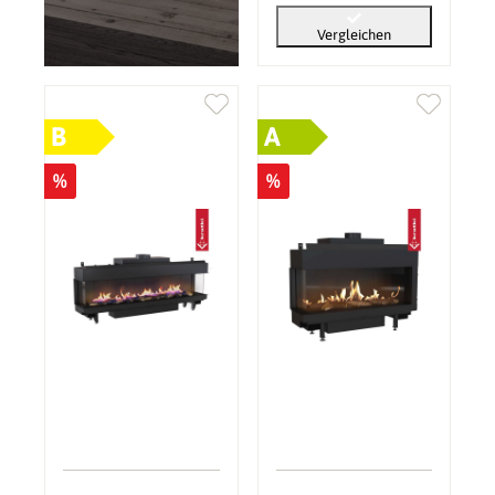
Vergleichen
B
A
%
%