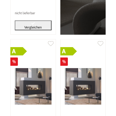
(PV): ohne
nicht lieferbar
Vergleichen
A
A
%
%