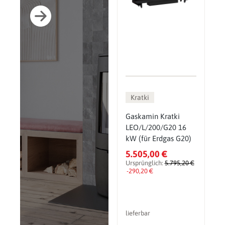
Kratki
Gaskamin Kratki
LEO/L/200/G20 16
kW (für Erdgas G20)
5.505,00 €
Ursprünglich:
5.795,20 €
-290,20 €
lieferbar