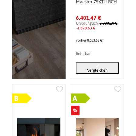
Maestro 75XTU RCH
6.401,47 €
Ursprünglich:
8.080,10 €
-1.678,63 €
vorher 8.653,68 €*
lieferbar
Vergleichen
B
A
%