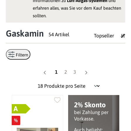
Informationen zu
Luft-Abgas-Systemen
und
erfahren alles, was Sie vor dem Kauf beachten
sollten.
Gaskamin
54 Artikel
Filtern
Seite
Seite
Seite
1
2
3
2% Skonto
A
bei Zahlung per
Vorkasse.
%
Auch beliebt: