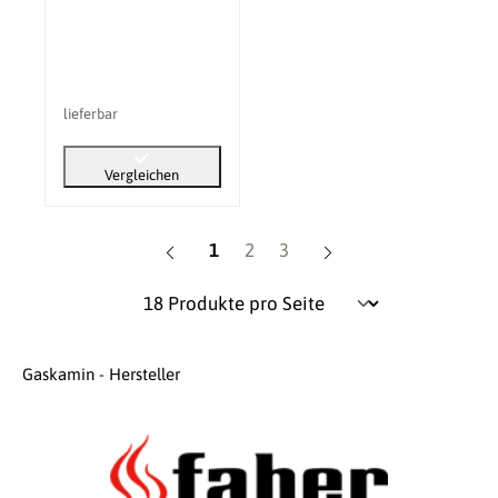
lieferbar
Vergleichen
Seite
Seite
Seite
1
2
3
Gaskamin - Hersteller