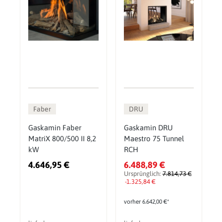
Faber
DRU
Gaskamin Faber
Gaskamin DRU
MatriX 800/500 II 8,2
Maestro 75 Tunnel
kW
RCH
4.646,95 €
6.488,89 €
Ursprünglich:
7.814,73 €
-1.325,84 €
vorher 6.642,00 €*