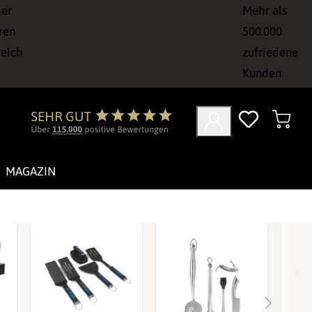
ber
Mehr als
ren
500.000
reich
zufriedene
Kunden
MAGAZIN