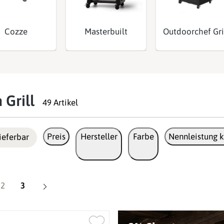
Cozze
Masterbuilt
Outdoorchef Gri
 Grill
49 Artikel
Preis
Hersteller
Farbe
Nennleistung k
ieferbar
Seite
Seite
2
3