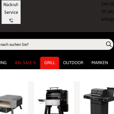
Seit ü
Rückruf-
20 Jah
Service
erfolg
UNG
XXL SALE %
GRILL
OUTDOOR
MARKEN