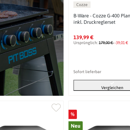
Cozze
B-Ware - Cozze G-400 Plan
inkl. Druckreglerset
139,99 €
Ursprünglich:
179,00 €
-39,01 €
Sofort lieferbar
Vergleichen
%
Neu