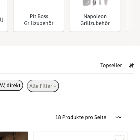
Pit Boss
Napoleon
ll
G
Grillzubehör
Grillzubehör
W, direkt
Alle Filter +