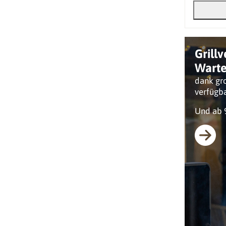
Grill
Warte
dank gro
verfügb
Und ab 