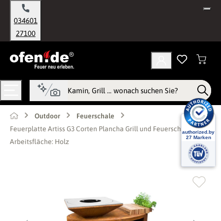
alt springen
034601
27100
Outdoor
Feuerschale
Feuerplatte Artiss G3 Corten Plancha Grill und Feuerschale -
Arbeitsfläche: Holz