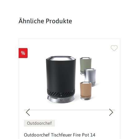
Produktgalerie überspringen
Ähnliche Produkte
%
Outdoorchef
Outdoorchef Tischfeuer Fire Pot 14
F