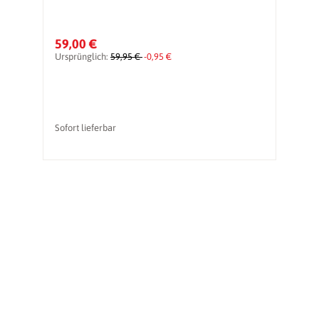
K
59,00 €
5
Ursprünglich:
59,95 €
-0,95 €
Sofort lieferbar
So