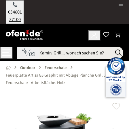
alt springen
034601
27100
Outdoor
Feuerschale
Feuerplatte Artiss G3 Graphit mit Ablage Plancha Grill und
Feuerschale - Arbeitsfläche: Holz