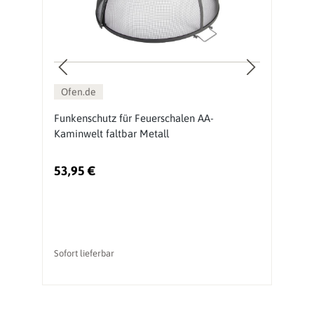
Ofen.de
Funkenschutz für Feuerschalen AA-
O
Kaminwelt faltbar Metall
53,95 €
5
Ur
Sofort lieferbar
So