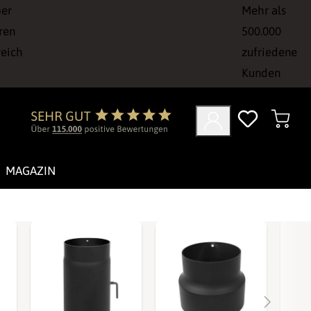
ber
Mehr als
ren
500.000
reich
zufriedene
Kunden
MAGAZIN