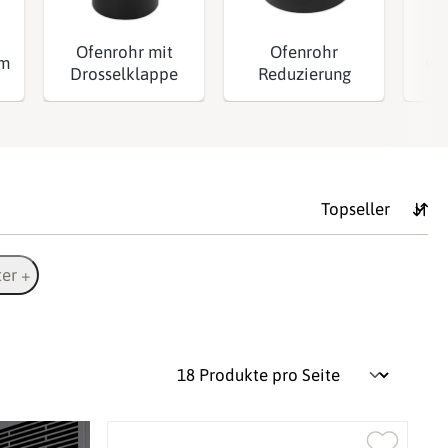
Ofenrohr mit
Ofenrohr
mm
Of
Drosselklappe
Reduzierung
ter +