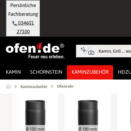
Persönliche
springen
Zur Hauptnavigation springen
Fachberatung
034601
27100
KAMIN
SCHORNSTEIN
KAMINZUBEHÖR
HEIZ
Ofenrohr
Kaminzubehör