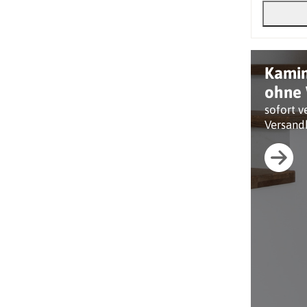
Kami
ohne 
sofort v
Versand