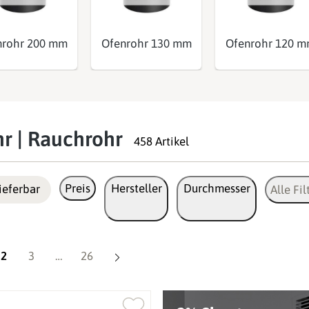
nrohr 200 mm
Ofenrohr 130 mm
Ofenrohr 120 
r | Rauchrohr
458 Artikel
Preis
Hersteller
Durchmesser
ieferbar
Alle Fil
Seite
Seite
Seite
2
3
…
26