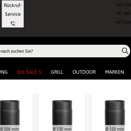
Seit ü
Rückruf-
20 Jah
Service
erfolg
UNG
XXL SALE %
GRILL
OUTDOOR
MARKEN