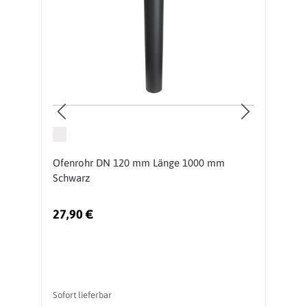
Ofenrohr DN 120 mm Länge 1000 mm
O
Schwarz
S
27,90 €
2
Sofort lieferbar
So