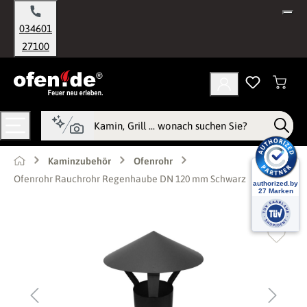
alt springen
034601
27100
Kaminzubehör
Ofenrohr
Ofenrohr Rauchrohr Regenhaube DN 120 mm Schwarz