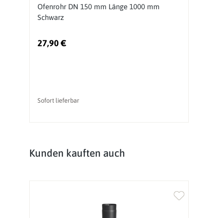
Ofenrohr DN 150 mm Länge 1000 mm
O
Schwarz
S
27,90 €
1
Sofort lieferbar
So
Produktgalerie überspringen
Kunden kauften auch