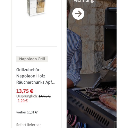
Rechnung.
Napoleon Grill
Grillzubehör
Napoleon Holz
Räucherchunks Apfel
1,5 kg
13,75 €
Ursprünglich:
14,95 €
-1,20 €
vorher 10,31 €*
Sofort lieferbar