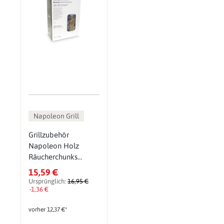
Napoleon Grill
Grillzubehör
Napoleon Holz
Räucherchunks
Brandy-Eiche 1,5 kg
15,59 €
Ursprünglich:
16,95 €
-1,36 €
vorher 12,37 €*