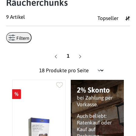
Räucherchunks
9 Artikel
Filtern
Seite
1
2% Skonto
%
bei Zahlung per
Vorkasse.
Auch beliebt:
Ratenkauf oder
Kauf auf