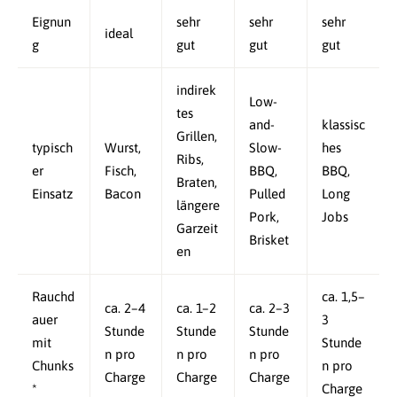
Eignun
sehr
sehr
sehr
ideal
g
gut
gut
gut
indirek
Low-
tes
and-
klassisc
Grillen,
typisch
Wurst,
Slow-
hes
Ribs,
er
Fisch,
BBQ,
BBQ,
Braten,
Einsatz
Bacon
Pulled
Long
längere
Pork,
Jobs
Garzeit
Brisket
en
Rauchd
ca. 1,5–
ca. 2–4
ca. 1–2
ca. 2–3
auer
3
Stunde
Stunde
Stunde
mit
Stunde
n pro
n pro
n pro
Chunks
n pro
Charge
Charge
Charge
*
Charge