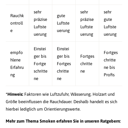
sehr
sehr
sehr
Rauchk
gute
präzise
präzise
gute
ontroll
Luftste
Luftste
Luftste
Luftste
e
uerung
uerung
uerung
uerung
Einstei
Einstei
empfo
Fortges
ger bis
ger bis
Fortges
hlene
chritte
Fortge
Fortges
chritte
Erfahru
ne bis
schritte
chritte
ne
ng
Profis
ne
ne
*Hinweis:
Faktoren wie Luftzufuhr, Wässerung, Holzart und
Größe beeinflussen die Rauchdauer. Deshalb handelt es sich
hierbei lediglich um Orientierungswerte.
Mehr zum Thema Smoken erfahren Sie in unseren Ratgebern: