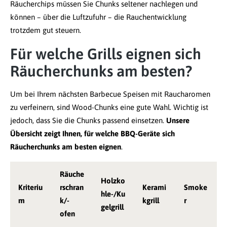
Räucherchips müssen Sie Chunks seltener nachlegen und
können – über die Luftzufuhr – die Rauchentwicklung
trotzdem gut steuern.
Für welche Grills eignen sich
Räucherchunks am besten?
Um bei Ihrem nächsten Barbecue Speisen mit Raucharomen
zu verfeinern, sind Wood-Chunks eine gute Wahl. Wichtig ist
jedoch, dass Sie die Chunks passend einsetzen.
Unsere
Übersicht zeigt Ihnen, für welche BBQ-Geräte sich
Räucherchunks am besten eignen
.
Räuche
Holzko
Kriteriu
rschran
Kerami
Smoke
hle-/Ku
m
k/-
kgrill
r
gelgrill
ofen