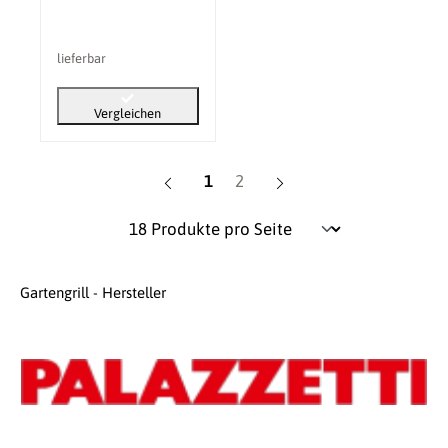
lieferbar
Vergleichen
Seite
Seite
1
2
Gartengrill - Hersteller