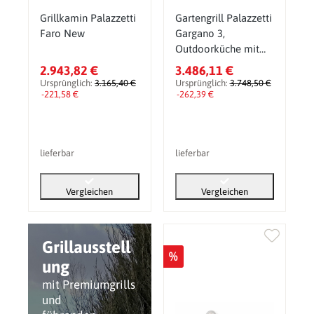
Grillkamin Palazzetti
Gartengrill Palazzetti
Faro New
Gargano 3,
Outdoorküche mit
Backofen
2.943,82 €
3.486,11 €
Ursprünglich:
3.165,40 €
Ursprünglich:
3.748,50 €
-221,58 €
-262,39 €
lieferbar
lieferbar
Vergleichen
Vergleichen
Grillausstell
%
ung
mit Premiumgrills
und