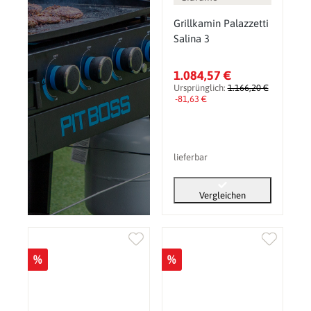
Grillkamin Palazzetti
Salina 3
1.084,57 €
Ursprünglich:
1.166,20 €
-81,63 €
lieferbar
Vergleichen
%
%