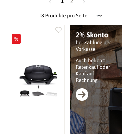
Seite
Seite
1
2
2% Skonto
%
bei Zahlung per
Vorkasse.
Auch beliebt:
Ratenkauf oder
Kauf auf
Rechnung.