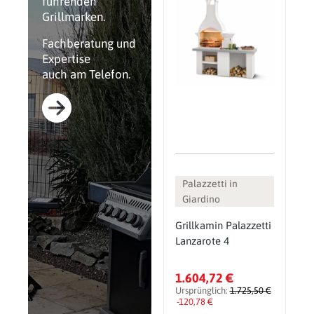
führenden
Grillmarken.
Fachberatung und
Expertise
auch am Telefon.
Palazzetti in
Giardino
Grillkamin Palazzetti
Lanzarote 4
1.604,72 €
Ursprünglich:
1.725,50 €
-120,78 €