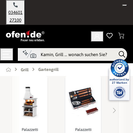
alt springen
034601
27100
Gartengrill
Grill
Palazzetti
Palazzetti
Ba