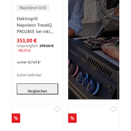
Napoleon Grill
Elektrogrill
Napoleon TravelQ
PRO285E Set inkl.
Abdeckhaube,
351,00 €
Grillplatte und
Ursprünglich:
399,00 €
Warmhalterost
-48,00 €
vorher 417,69 €*
Sofort lieferbar
Vergleichen
%
%