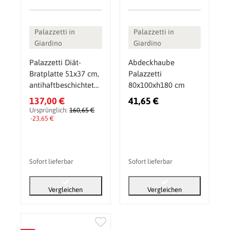
Palazzetti in
Palazzetti in
Giardino
Giardino
Palazzetti Diät-
Abdeckhaube
Bratplatte 51x37 cm,
Palazzetti
antihaftbeschichtete
80x100xh180 cm
Plancha mit
137,00 €
41,65 €
Edelstahlrahmen
Ursprünglich:
160,65 €
-23,65 €
Sofort lieferbar
Sofort lieferbar
Vergleichen
Vergleichen