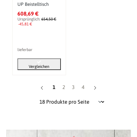
UP Beistelltisch
608,69 €
Ursprünglich:
654,50 €
-45,81 €
lieferbar
Vergleichen
Seite
Seite
Seite
Seite
1
2
3
4