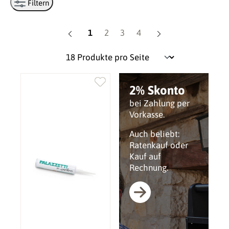
Filtern
Seite
Seite
Seite
Seite
1
2
3
4
2% Skonto
bei Zahlung per
Vorkasse.
Auch beliebt:
Ratenkauf oder
Kauf auf
Rechnung.