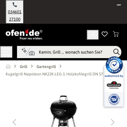
alt springen
034601
27100
Grill
Gartengrill
Kugelgrill Napoleon NK22K-LEG-3, Holzkohlegrill DN 57 cm