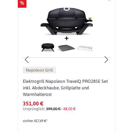
%
%
Napoleon Grill
Elektrogrill Napoleon TravelQ PRO285E Set
N
inkl. Abdeckhaube, Grillplatte und
H
Warmhalterost
351,00 €
3
Ursprünglich:
399,00 €
-48,00 €
Ur
vorher 417,69 €*