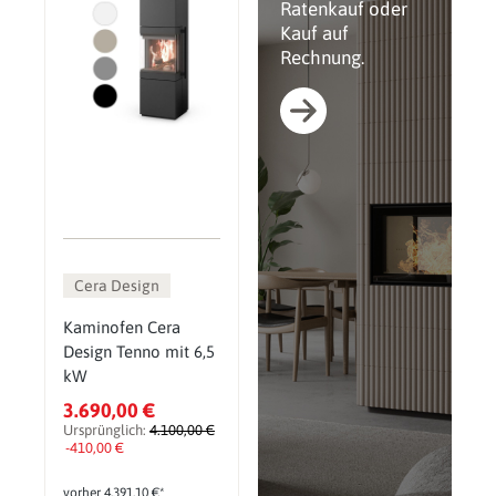
Ratenkauf oder
Kauf auf
Rechnung.
Cera Design
Kaminofen Cera
Design Tenno mit 6,5
kW
3.690,00 €
Ursprünglich:
4.100,00 €
-410,00 €
vorher 4.391,10 €*