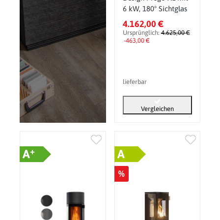
6 kW, 180° Sichtglas
4.162,00 €
Ursprünglich:
4.625,00 €
-463,00 €
lieferbar
Vergleichen
+
A
A
%