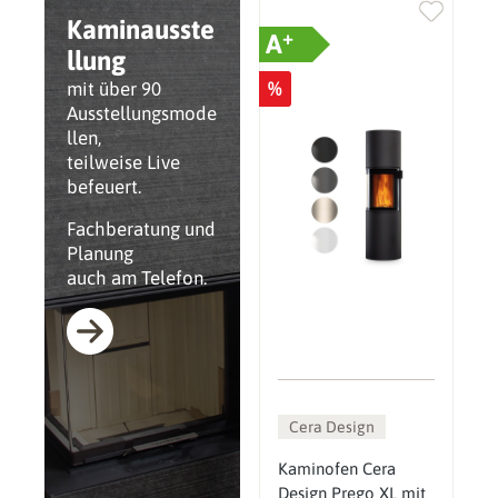
Kaminausste
+
A
llung
%
mit über 90
Ausstellungsmode
llen,
teilweise Live
befeuert.
Fachberatung und
Planung
auch am Telefon.
Cera Design
Kaminofen Cera
Design Prego XL mit