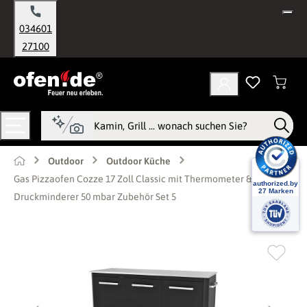
alt springen
034601
27100
Outdoor
Outdoor Küche
Gas Pizzaofen Cozze 17 Zoll Classic mit Thermometer &
Druckminderer 50 mbar Zubehör Set 5