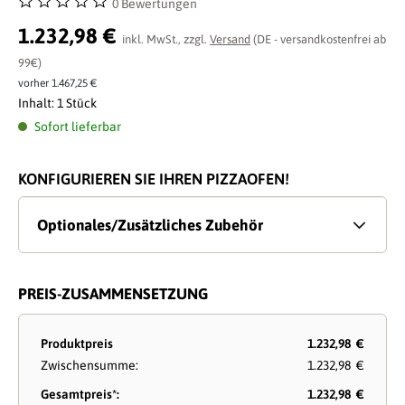
0 Bewertungen
Durchschnittliche Bewertung von 0 von 5 Sternen
1.232,98 €
inkl. MwSt., zzgl.
Versand
(DE - versandkostenfrei ab
99€)
vorher 1.467,25 €
Inhalt:
1 Stück
Sofort lieferbar
KONFIGURIEREN SIE IHREN PIZZAOFEN!
Optionales/Zusätzliches Zubehör
PREIS-ZUSAMMENSETZUNG
Produktpreis
1.232,98 €
Zwischensumme:
1.232,98 €
Gesamtpreis*:
1.232,98 €