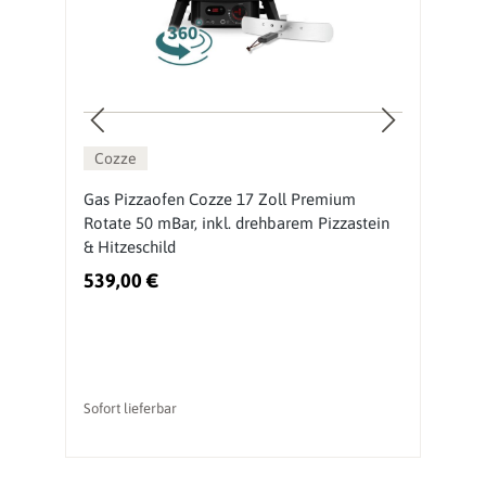
Cozze
Gas Pizzaofen Cozze 17 Zoll Premium
O
Rotate 50 mBar, inkl. drehbarem Pizzastein
M
& Hitzeschild
539,00 €
3
Sofort lieferbar
So