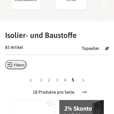
Isolier- und Baustoffe
83 Artikel
Filtern
Seite
Seite
Seite
Seite
Seite
1
2
3
4
5
2% Skonto