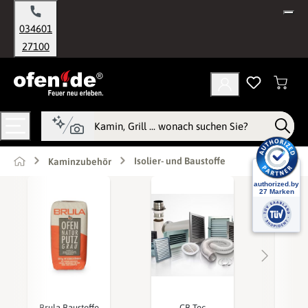
alt springen
034601
27100
Isolier- und Baustoffe
Kaminzubehör
Brula Baustoffe
CB-Tec
F