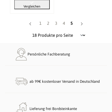
Vergleichen
Seite
Seite
Seite
Seite
Seite
1
2
3
4
5
Persönliche Fachberatung
ab 99€ kostenloser Versand in Deutschland
Lieferung frei Bordsteinkante