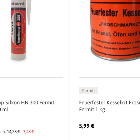
Fermit
p Silkon HN 300 Fermit
Feuerfester Kesselkit Fro
0 ml
Fermit 1 kg
5,99 €
ich:
14,28 €
-3,48 €