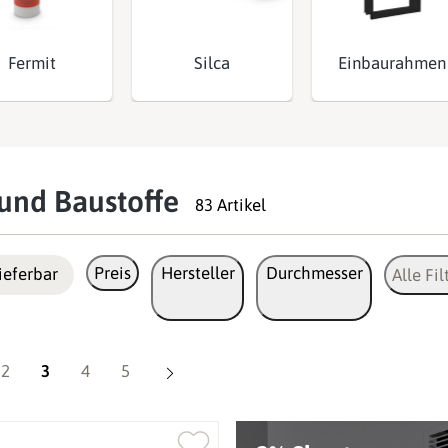
Fermit
Silca
Einbaurahmen
- und Baustoffe
83 Artikel
Preis
Hersteller
Durchmesser
ieferbar
Alle Fil
Seite
Seite
Seite
Seite
2
3
4
5