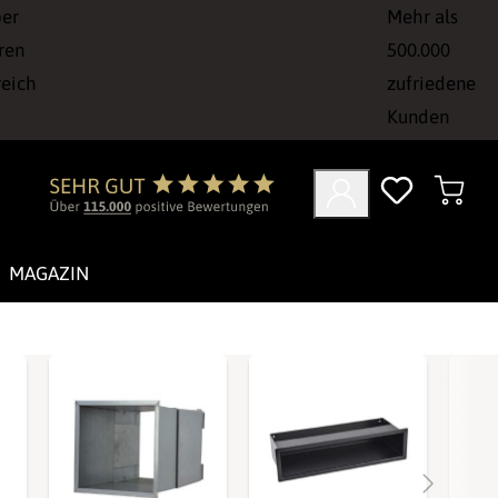
ber
Mehr als
ren
500.000
reich
zufriedene
Kunden
MAGAZIN