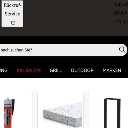
Seit ü
Rückruf-
20 Jah
Service
erfolg
UNG
XXL SALE %
GRILL
OUTDOOR
MARKEN