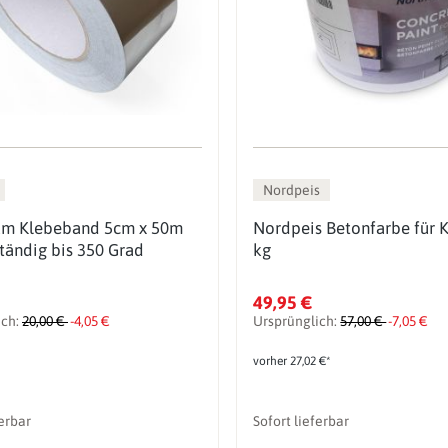
Nordpeis
um Klebeband 5cm x 50m
Nordpeis Betonfarbe für 
tändig bis 350 Grad
kg
49,95 €
ich:
20,00 €
-4,05 €
Ursprünglich:
57,00 €
-7,05 €
vorher 27,02 €*
ferbar
Sofort lieferbar