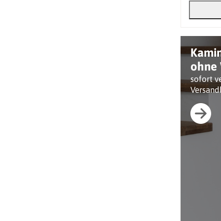
Kami
ohne 
sofort v
Versand