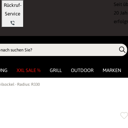
Seit ü
Rückruf-
20 Jah
Service
erfolg
UNG
XXL SALE %
GRILL
OUTDOOR
MARKEN
lsockel - Radius: R330