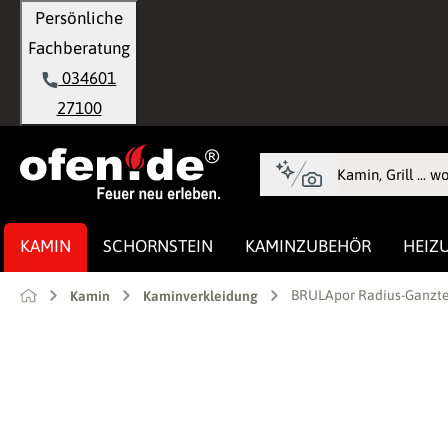
Persönliche
springen
Zur Hauptnavigation springen
Fachberatung
034601
27100
KAMIN
SCHORNSTEIN
KAMINZUBEHÖR
HEIZ
BRULApor Radius-Ganztei
Kamin
Kaminverkleidung