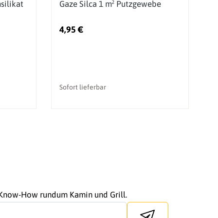
ilikat
Gaze Silca 1 m² Putzgewebe
1
4,95 €
1
Sofort lieferbar
So
r Know-How rundum Kamin und Grill.
Send newsletter