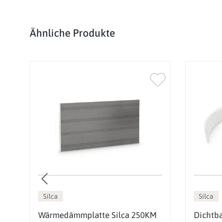
Produktgalerie überspringen
Ähnliche Produkte
Silca
Silca
ca
Wärmedämmplatte Silca 250KM
Dichtba