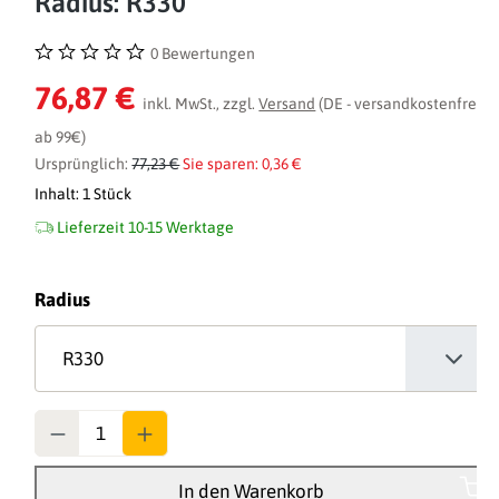
Radius: R330
0 Bewertungen
Durchschnittliche Bewertung von 0 von 5 Sternen
76,87 €
inkl. MwSt., zzgl.
Versand
(DE - versandkostenfrei
ab 99€)
Ursprünglich:
77,23 €
Sie sparen: 0,36 €
Inhalt:
1 Stück
Lieferzeit 10-15 Werktage
auswählen
Radius
Anzahl
In den Warenkorb