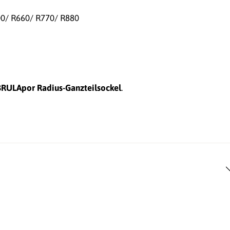
00/ R660/ R770/ R880
BRULApor Radius-Ganzteilsockel
.