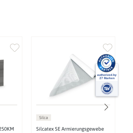
Silca
 250KM
Silcatex SE Armierungsgewebe
K