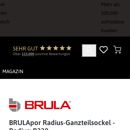
ber
Mehr als
ren
500.000
reich
zufriedene
Kunden
MAGAZIN
BRULApor Radius-Ganzteilsockel -