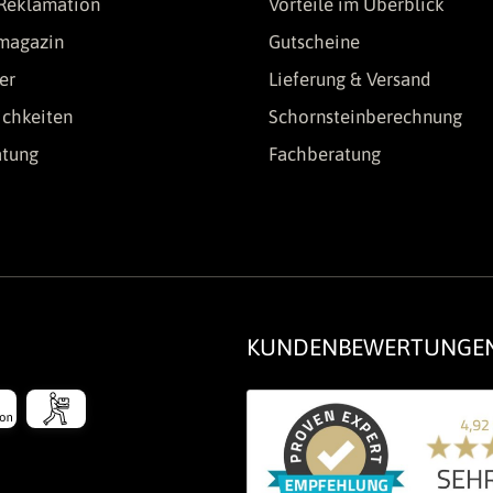
Reklamation
Vorteile im Überblick
lmagazin
Gutscheine
er
Lieferung & Versand
chkeiten
Schornsteinberechnung
atung
Fachberatung
KUNDENBEWERTUNGE