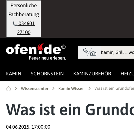
Persönliche
springen
Zur Hauptnavigation springen
Fachberatung
034601
27100
KAMIN
SCHORNSTEIN
KAMINZUBEHÖR
HEIZ
Was ist ein Grundofen
Wissenscenter
Kamin Wissen
Was ist ein Grund
04.06.2015, 17:00:00