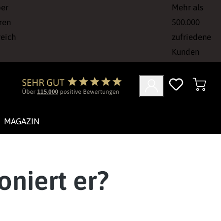
ber
Mehr als
ren
500.000
reich
zufriedene
Kunden
MAGAZIN
oniert er?