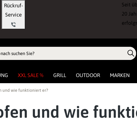
Seit ü
Rückruf-
20 Jah
Service
erfolg
UNG
XXL SALE %
GRILL
OUTDOOR
MARKEN
 und wie funktioniert er?
ofen und wie funkti