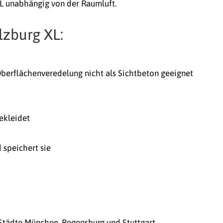
XL unabhängig von der Raumluft.
lzburg XL:
Oberflächenveredelung nicht als Sichtbeton geeignet
ekleidet
 speichert sie
 Städte München, Regensburg und Stuttgart,