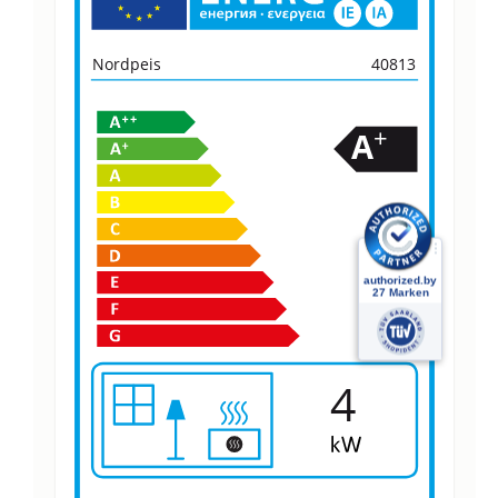
Nordpeis
40813
+
A
4