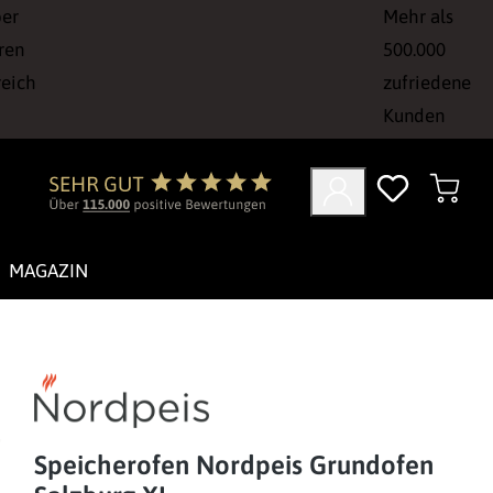
ber
Mehr als
ren
500.000
reich
zufriedene
Kunden
MAGAZIN
Speicherofen Nordpeis Grundofen