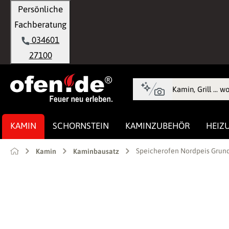
Persönliche
springen
Zur Hauptnavigation springen
Fachberatung
034601
27100
KAMIN
SCHORNSTEIN
KAMINZUBEHÖR
HEIZ
Speicherofen Nordpeis Grun
Kamin
Kaminbausatz