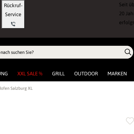
Seit ü
Rückruf-
20 Jah
Service
erfolg
UNG
XXL SALE %
GRILL
OUTDOOR
MARKEN
dofen Salzburg XL