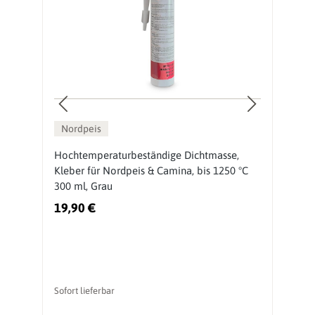
Nordpeis
Hochtemperaturbeständige Dichtmasse,
N
Kleber für Nordpeis & Camina, bis 1250 °C
300 ml, Grau
19,90 €
4
Ur
vo
Sofort lieferbar
So