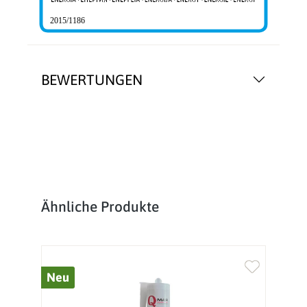
2015/1186
BEWERTUNGEN
Produktgalerie überspringen
Ähnliche Produkte
Neu
%