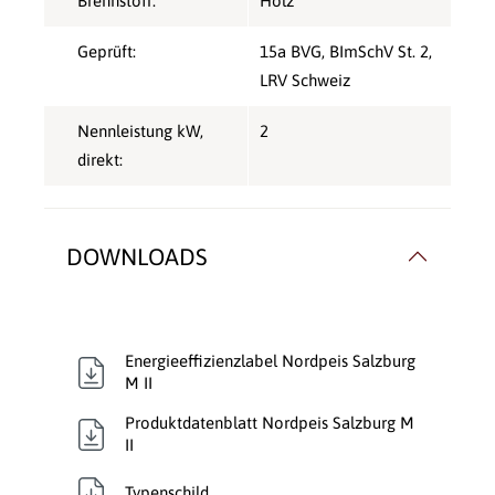
Brennstoff:
Holz
Geprüft:
15a BVG
, BImSchV St. 2
,
LRV Schweiz
Nennleistung kW,
2
direkt:
DOWNLOADS
Energieeffizienzlabel Nordpeis Salzburg
M II
Produktdatenblatt Nordpeis Salzburg M
II
Typenschild