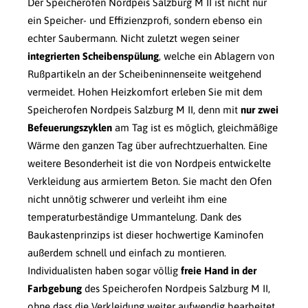
Der Speicherofen Nordpeis Salzburg M II ist nicht nur
ein Speicher- und Effizienzprofi, sondern ebenso ein
echter Saubermann. Nicht zuletzt wegen seiner
integrierten Scheibenspülung
, welche ein Ablagern von
Rußpartikeln an der Scheibeninnenseite weitgehend
vermeidet. Hohen Heizkomfort erleben Sie mit dem
Speicherofen Nordpeis Salzburg M II, denn mit
nur zwei
Befeuerungszyklen
am Tag ist es möglich, gleichmäßige
Wärme den ganzen Tag über aufrechtzuerhalten. Eine
weitere Besonderheit ist die von Nordpeis entwickelte
Verkleidung aus armiertem Beton. Sie macht den Ofen
nicht unnötig schwerer und verleiht ihm eine
temperaturbeständige Ummantelung. Dank des
Baukastenprinzips ist dieser hochwertige Kaminofen
außerdem schnell und einfach zu montieren.
Individualisten haben sogar völlig
freie Hand in der
Farbgebung
des Speicherofen Nordpeis Salzburg M II,
ohne dass die Verkleidung weiter aufwendig bearbeitet