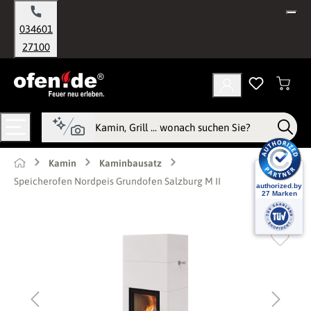
alt springen
034601
27100
Kamin
Kaminbausatz
Speicherofen Nordpeis Grundofen Salzburg M II