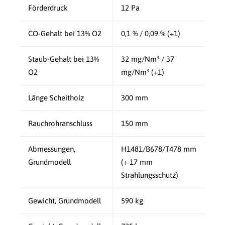
Förderdruck
12 Pa
CO-Gehalt bei 13% O2
0,1 % / 0,09 % (+1)
Staub-Gehalt bei 13%
32 mg/Nm³ / 37
O2
mg/Nm³ (+1)
Länge Scheitholz
300 mm
Rauchrohranschluss
150 mm
Abmessungen,
H1481/B678/T478 mm
Grundmodell
(+ 17 mm
Strahlungsschutz)
Gewicht, Grundmodell
590 kg