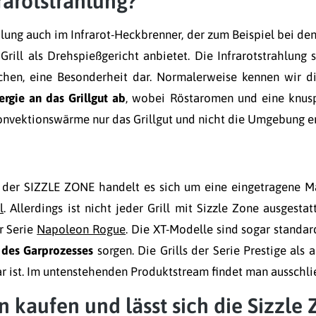
rarotstrahlung?
ahlung auch im Infrarot-Heckbrenner, der zum Beispiel bei de
Grill als Drehspießgericht anbietet. Die Infrarotstrahlung 
en, eine Besonderheit dar. Normalerweise kennen wir die
ergie an das Grillgut ab
, wobei Röstaromen und eine knusp
nvektionswärme nur das Grillgut und nicht die Umgebung er
i der SIZZLE ZONE handelt es sich um eine eingetragene 
l
. Allerdings ist nicht jeder Grill mit Sizzle Zone ausgestat
r Serie
Napoleon Rogue
. Die XT-Modelle sind sogar standar
des Garprozesses
sorgen. Die Grills der Serie Prestige als
ist. Im untenstehenden Produktstream findet man ausschließ
n kaufen und lässt sich die Sizzle