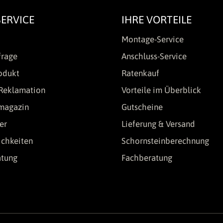
ERVICE
IHRE VORTEILE
Montage-Service
frage
Anschluss-Service
odukt
Ratenkauf
Reklamation
Vorteile im Überblick
lmagazin
Gutscheine
er
Lieferung & Versand
chkeiten
Schornsteinberechnung
atung
Fachberatung