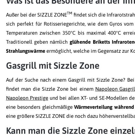
Was ist das Besondere an der Inf
TM
Außer bei der SIZZLE ZONE
findet sich die Infrarotstr
sich perfekt für Rotisseriegerichte, wie dem Gyros vom 
Temperaturen zwischen 350°C bis maximal 400°C erreich
Traditionell geben nämlich
glühende Briketts Infraroten
Strahlungswärme
ermöglicht, welche im Gegensatz zur Ko
Gasgrill mit Sizzle Zone
Auf der Suche nach einem Gasgrill mit Sizzle Zone? Be
findet man die Sizzle Zone bei einem
Napoleon Gasgril
Napoleon Prestige
und bei allen XT- und SE-Modellen de
eine besonders gleichmäßige
Wärmeverteilung während 
eine größere SIZZLE ZONE die noch dazu höhenverstellbar 
Kann man die Sizzle Zone einzel