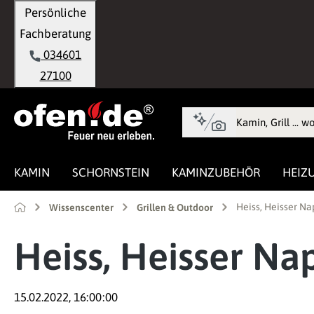
Persönliche
springen
Zur Hauptnavigation springen
Fachberatung
034601
27100
KAMIN
SCHORNSTEIN
KAMINZUBEHÖR
HEIZ
Heiss, Heisser 
Wissenscenter
Grillen & Outdoor
Heiss, Heisser N
15.02.2022, 16:00:00