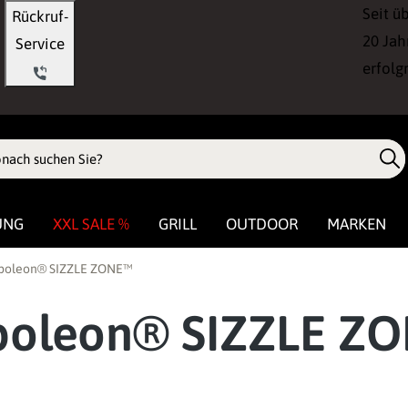
Seit ü
Rückruf-
20 Jah
Service
erfolg
UNG
XXL SALE %
GRILL
OUTDOOR
MARKEN
Napoleon® SIZZLE ZONE™
apoleon® SIZZLE Z