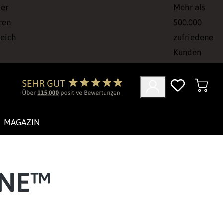
ber
Mehr als
ren
500.000
reich
zufriedene
Kunden
MAGAZIN
ONE™