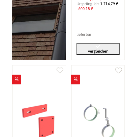
Ursprünglich:
1.714,79 €
-600,18 €
lieferbar
Vergleichen
%
%