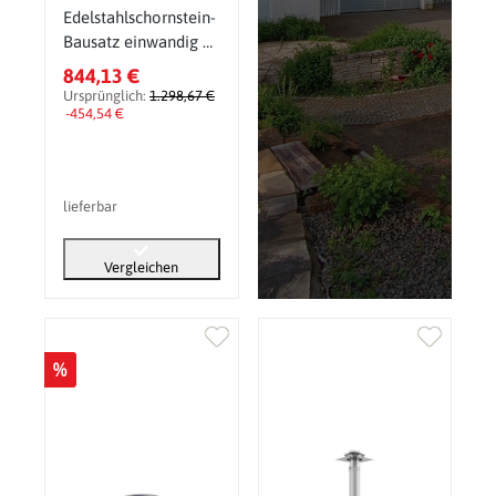
Edelstahlschornstein-
Bausatz einwandig Ø
160 mm
844,13 €
Ursprünglich:
1.298,67 €
-454,54 €
lieferbar
Vergleichen
%