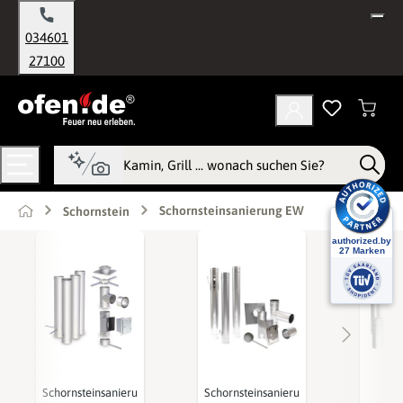
alt springen
034601
27100
Schornsteinsanierung EW
Schornstein
Schornsteinsanieru
Schornsteinsanieru
Je