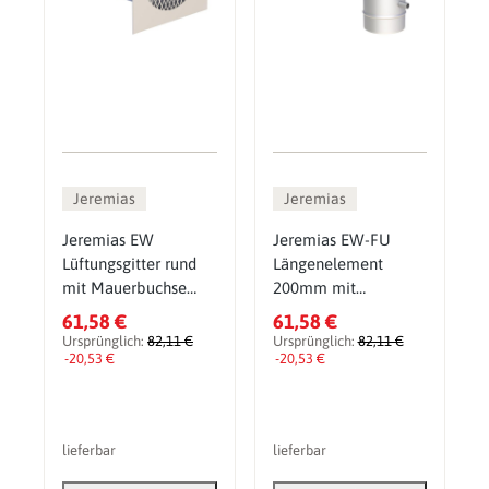
Jeremias
Jeremias
Jeremias EW
Jeremias EW-FU
Lüftungsgitter rund
Längenelement
mit Mauerbuchse
200mm mit
und Krallen mit
Kondensatfalle und
61,58 €
61,58 €
Schiebestutzen
1/2 Zoll Nippel
Ursprünglich:
82,11 €
Ursprünglich:
82,11 €
-20,53 €
-20,53 €
lieferbar
lieferbar