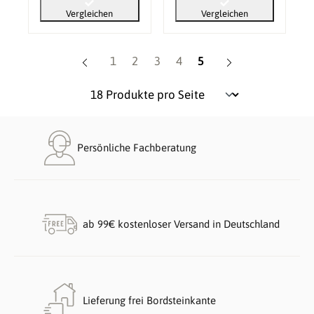
Vergleichen
Vergleichen
Seite
Seite
Seite
Seite
Seite
1
2
3
4
5
Persönliche Fachberatung
ab 99€ kostenloser Versand in Deutschland
Lieferung frei Bordsteinkante