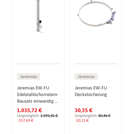
Jeremias
Jeremias
Jeremias EW-FU
Jeremias EW-FU
Edelstahlschornstein-
Deckelsicherung
Bausatz einwandig Ø
225 mm
1.035,72 €
30,35 €
Ursprünglich:
1.593,41 €
Ursprünglich:
40,46 €
-557,69 €
-10,11 €