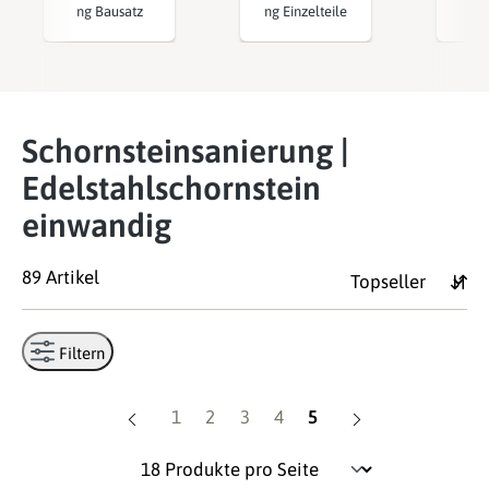
ng Bausatz
ng Einzelteile
Schornsteinsanierung |
Edelstahlschornstein
einwandig
89 Artikel
Filtern
Seite
Seite
Seite
Seite
Seite
1
2
3
4
5