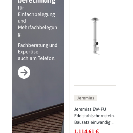
berechnung
für
Einfachbelegung
und
Mehrfachbelegun
g.
Fachberatung und
Expertise
auch am Telefon.
Jeremias
Jeremias EW-FU
Edelstahlschornstein-
Bausatz einwandig Ø
250 mm
1.114,61 €