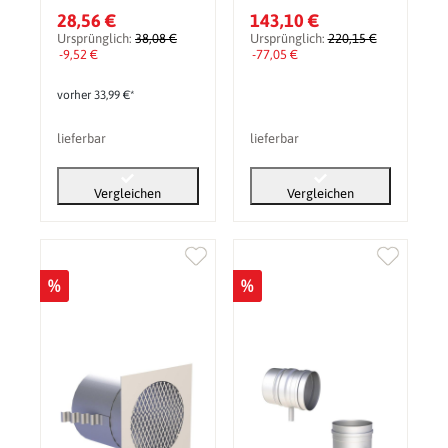
Muffe)
geschweißt
28,56 €
143,10 €
Ursprünglich:
38,08 €
Ursprünglich:
220,15 €
-9,52 €
-77,05 €
vorher 33,99 €*
lieferbar
lieferbar
Vergleichen
Vergleichen
%
%