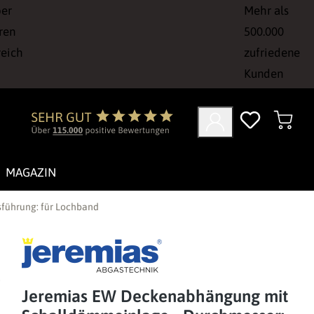
ber
Mehr als
ren
500.000
reich
zufriedene
Kunden
MAGAZIN
führung: für Lochband
Jeremias EW Deckenabhängung mit