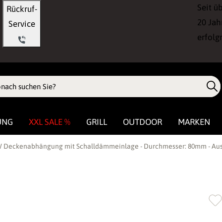
Seit ü
Rückruf-
20 Jah
Service
erfolg
UNG
XXL SALE %
GRILL
OUTDOOR
MARKEN
 Deckenabhängung mit Schalldämmeinlage - Durchmesser: 80mm - Aus