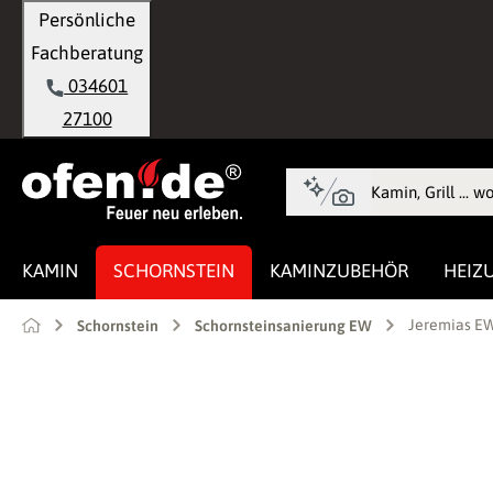
Persönliche
springen
Zur Hauptnavigation springen
Fachberatung
034601
27100
KAMIN
SCHORNSTEIN
KAMINZUBEHÖR
HEIZ
Jeremias EW
Schornstein
Schornsteinsanierung EW