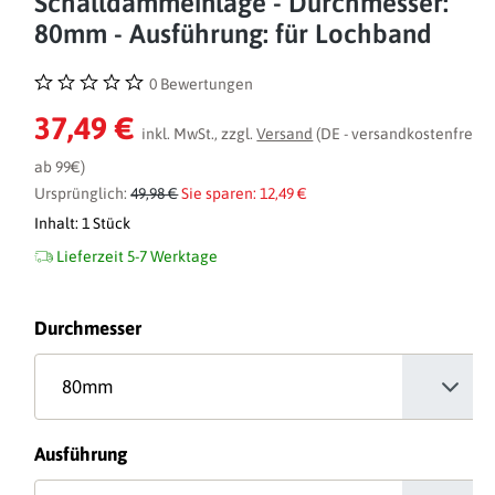
Schalldämmeinlage - Durchmesser:
80mm - Ausführung: für Lochband
0 Bewertungen
Durchschnittliche Bewertung von 0 von 5 Sternen
37,49 €
inkl. MwSt., zzgl.
Versand
(DE - versandkostenfrei
ab 99€)
Ursprünglich:
49,98 €
Sie sparen: 12,49 €
Inhalt:
1 Stück
Lieferzeit 5-7 Werktage
auswählen
Durchmesser
auswählen
Ausführung