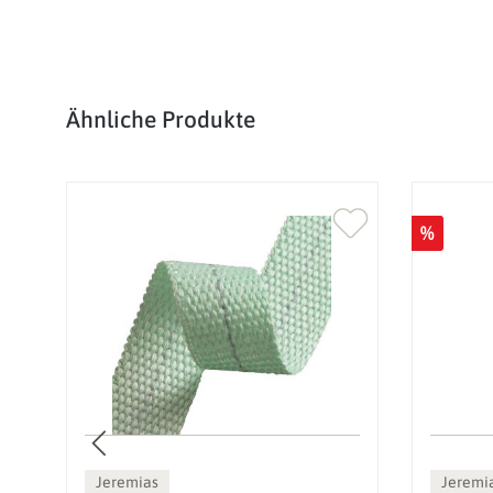
Produktgalerie überspringen
Ähnliche Produkte
%
Jeremias
Jeremi