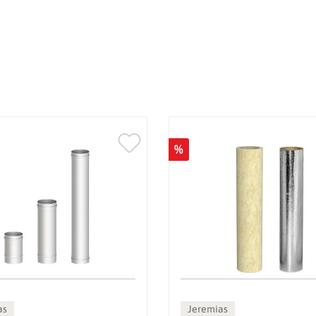
%
as
Jeremias