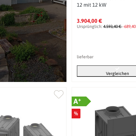
12 mit 12 kW
3.904,00 €
Ursprünglich:
4.593,40 €
-689,40
lieferbar
Vergleichen
+
A
%