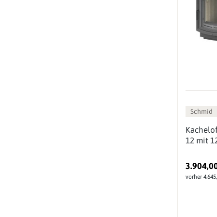
Schmid
Kachelof
12 mit 1
3.904,0
vorher 4.645