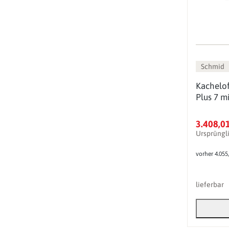
Schmid
Kachelof
Plus 7 m
3.408,0
Ursprüngl
vorher 4.055
lieferbar