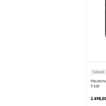
Schmid
Heizeins
9 kW
2.498,0