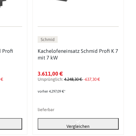
Schmid
 Profi
Kachelofeneinsatz Schmid Profi K 7
mit 7 kW
3.611,00 €
 €
Ursprünglich:
4.248,30 €
-637,30 €
vorher 4.297,09 €*
lieferbar
Vergleichen