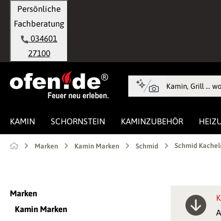
Persönliche
springen
Zur Hauptnavigation springen
Fachberatung
034601
27100
KAMIN
SCHORNSTEIN
KAMINZUBEHÖR
HEIZ
Schmid Kachel
Marken
Kamin Marken
Schmid
Marken
K
Kamin Marken
A