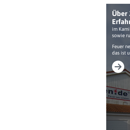
Über 
Erfah
im Kami
sowie ru
Feuer n
das ist 