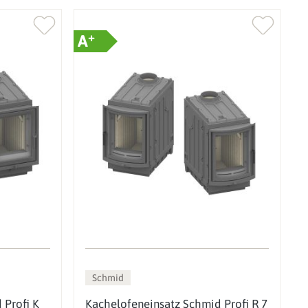
+
A
Schmid
 Profi K
Kachelofeneinsatz Schmid Profi R 7