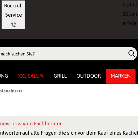
Seit ü
Rückruf-
20 Jah
Service
erfolg
UNG
XXL SALE %
GRILL
OUTDOOR
MARKEN
ofeneinsatz
now-how vom Fachberater.
ntworten auf alle Fragen, die sich vor dem Kauf eines Kache