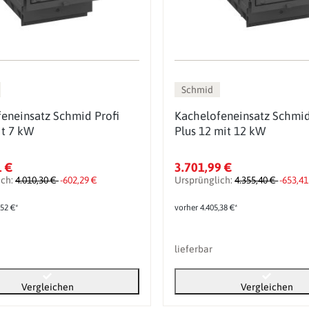
Schmid
eneinsatz Schmid Profi
Kachelofeneinsatz Schmid
it 7 kW
Plus 12 mit 12 kW
1 €
3.701,99 €
ich:
4.010,30 €
-602,29 €
Ursprünglich:
4.355,40 €
-653,41
,52 €*
vorher 4.405,38 €*
lieferbar
Vergleichen
Vergleichen