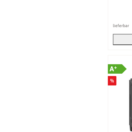
lieferbar
+
A
%