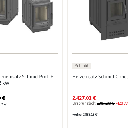
Schmid
eneinsatz Schmid Profi R
Heizeinsatz Schmid Conc
2 kW
0 €
2.427,01 €
Ursprünglich:
2.856,00 €
-428,99
,76 €*
vorher 2.888,13 €*