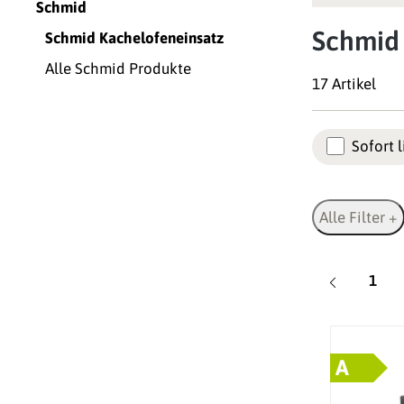
Schmid
Schmid 
Schmid Kachelofeneinsatz
Alle Schmid Produkte
17 Artikel
Sofort l
Alle Filter +
Seite
1
A