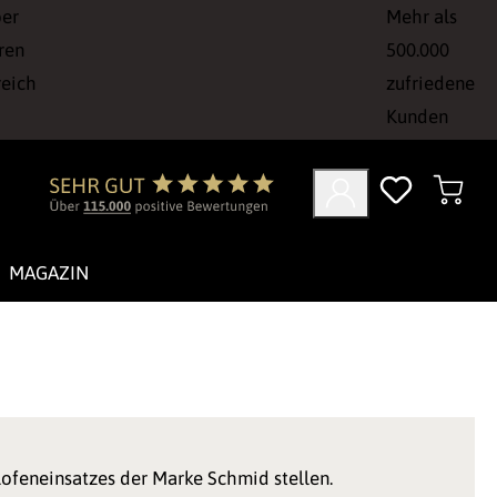
ber
Mehr als
ren
500.000
reich
zufriedene
Kunden
MAGAZIN
lofeneinsatzes der Marke Schmid stellen.