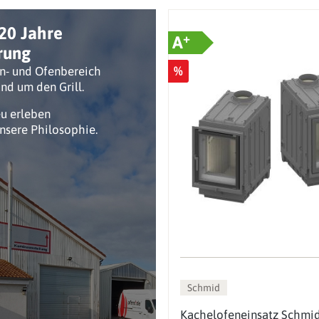
20 Jahre
+
A
rung
%
n- und Ofenbereich
nd um den Grill.
eu erleben
unsere Philosophie.
Schmid
Kachelofeneinsatz Schmid