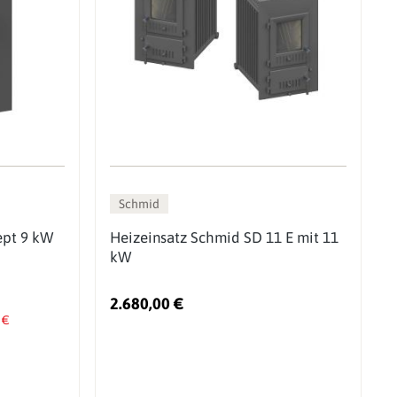
Schmid
ept 9 kW
Heizeinsatz Schmid SD 11 E mit 11
kW
2.680,00 €
 €