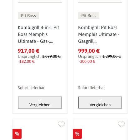
Pit Boss
Pit Boss
Kombigrill 4-in-1 Pit
Kombigrill Pit Boss
Boss Memphis
Memphis Ultimate -
Ultimate - Gas-,
Gasgrill,
Holzkohlegrill &
Holzkohlegrill &
917,00 €
999,00 €
(Elektro-) Smoker
Smoker inkl. gratis
Ursprünglich:
1.099,00 €
Ursprünglich:
1.299,00 €
-182,00 €
Zubehörset
-300,00 €
Sofort lieferbar
Sofort lieferbar
Vergleichen
Vergleichen
%
%