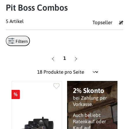
Pit Boss Combos
5 Artikel
Filtern
Seite
1
2% Skonto
%
bei Zahlung per
Vorkasse.
Auch beliebt:
Ratenkauf oder
Kauf auf