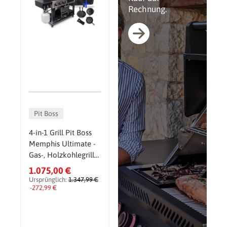
Rechnung.
Pit Boss
4-in-1 Grill Pit Boss
Memphis Ultimate -
Gas-, Holzkohlegrill
& Smoker inkl.
1.075,00 €
Gusseisen Starter Set
Ursprünglich:
1.347,99 €
-272,99 €