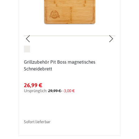
d
Grillzubehör Pit Boss magnetisches
G
Schneidebrett
B
26,99 €
9
Ursprünglich:
29,99 €
-3,00 €
Ur
vo
Sofort lieferbar
So