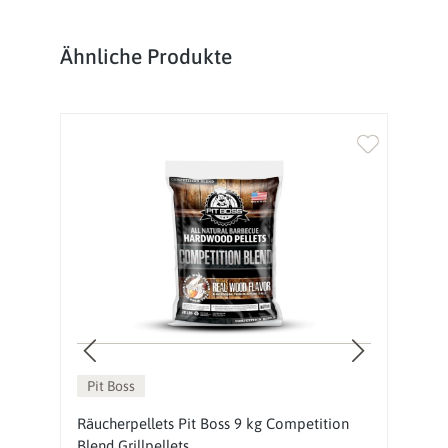
Produktgalerie überspringen
Ähnliche Produkte
%
Pit Boss
te
Räucherpellets Pit Boss 9 kg Competition
Pe
Blend Grillpellets
P