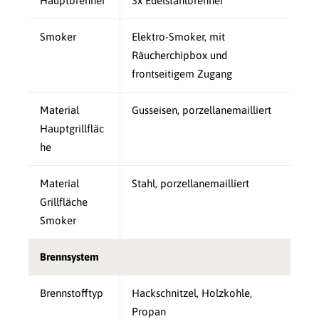
Hauptbrenner
3x Edelstahlbrenner
Smoker
Elektro-Smoker, mit
Räucherchipbox und
frontseitigem Zugang
Material
Gusseisen, porzellanemailliert
Hauptgrillfläc
he
Material
Stahl, porzellanemailliert
Grillfläche
Smoker
Brennsystem
Brennstofftyp
Hackschnitzel, Holzkohle,
Propan