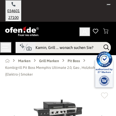
alt springen
034601
27100
Marken
Grill Marken
Pit Boss
Kombigrill Pit Boss Memphis Ultimate 2.0, Gas-, Holzkohlegrill &
(Elektro-) Smoker