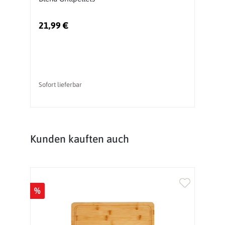
21,99 €
5
Ur
Sofort lieferbar
So
Produktgalerie überspringen
Kunden kauften auch
%
%