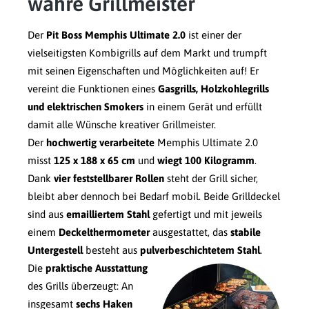
wahre Grillmeister
Der
Pit Boss Memphis Ultimate 2.0
ist einer der
vielseitigsten Kombigrills auf dem Markt und trumpft
mit seinen Eigenschaften und Möglichkeiten auf! Er
vereint die Funktionen eines
Gasgrills, Holzkohlegrills
und elektrischen Smokers
in einem Gerät und erfüllt
damit alle Wünsche kreativer Grillmeister.
Der
hochwertig verarbeitete
Memphis Ultimate 2.0
misst
125 x 188 x 65 cm
und
wiegt 100 Kilogramm
.
Dank
vier feststellbarer Rollen
steht der Grill sicher,
bleibt aber dennoch bei Bedarf mobil. Beide Grilldeckel
sind aus
emailliertem Stahl
gefertigt und mit jeweils
einem
Deckelthermometer
ausgestattet, das
stabile
Untergestell
besteht aus
pulverbeschichtetem Stahl
.
Die
praktische Ausstattung
des Grills überzeugt: An
insgesamt
sechs Haken