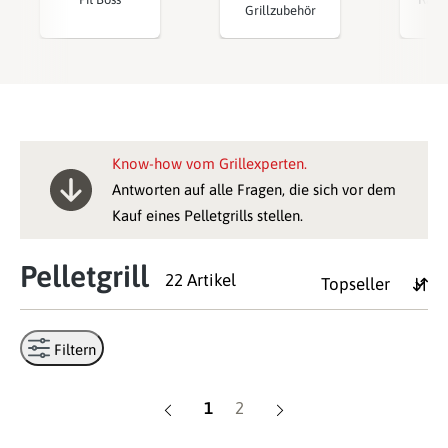
Grillzubehör
Know-how vom Grillexperten.
Antworten auf alle Fragen, die sich vor dem
Kauf eines Pelletgrills stellen.
Pelletgrill
22 Artikel
Filtern
Seite
Seite
1
2