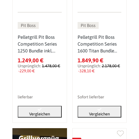
Pit Boss
Pit Boss
Pelletgrill Pit Boss
Pelletgrill Pit Boss
Competition Series
Competition Series
1250 Bundle inkl.
1600 Titan Bundle
Gusseisen-Set,
inkl. Gusseisen-Set,
1.249,00 €
1.849,90 €
Pelletsmoker & Grill
Pelletsmoker & Grill
Ursprünglich:
1.478,00 €
Ursprünglich:
2.178,00 €
-229,00 €
-328,10 €
lieferbar
Sofort lieferbar
Vergleichen
Vergleichen
Grillvergnüg