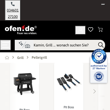
alt springen
034601
27100
Pelletgrill
Grill
Pit Boss
Pit Boss
Räuch