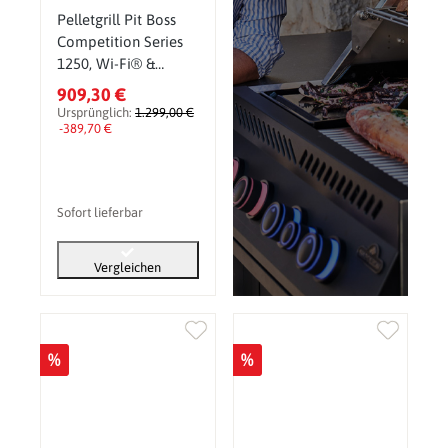
Pelletgrill Pit Boss
Competition Series
1250, Wi-Fi® &
Bluetooth®
909,30 €
Pelletsmoker & Grill
Ursprünglich:
1.299,00 €
-389,70 €
Sofort lieferbar
Vergleichen
%
%