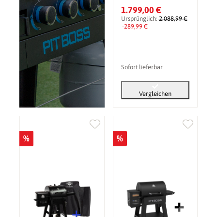
inkl. Abdeckhaube,
1.799,00 €
Pelletsmoker & Grill
Ursprünglich:
2.088,99 €
-289,99 €
Sofort lieferbar
Vergleichen
%
%