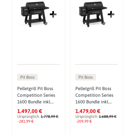
Pit Boss
Pit Boss
Pelletgrill Pit Boss
Pelletgrill Pit Boss
Competition Series
Competition Series
1600 Bundle inkl.
1600 Bundle inkl.
Gusseisen-Set,
Abdeckhaube,
1.497,00 €
1.479,00 €
Pelletsmoker & Grill
Pelletsmoker & Grill
Ursprünglich:
1.778,99 €
Ursprünglich:
1.688,99 €
-281,99 €
-209,99 €