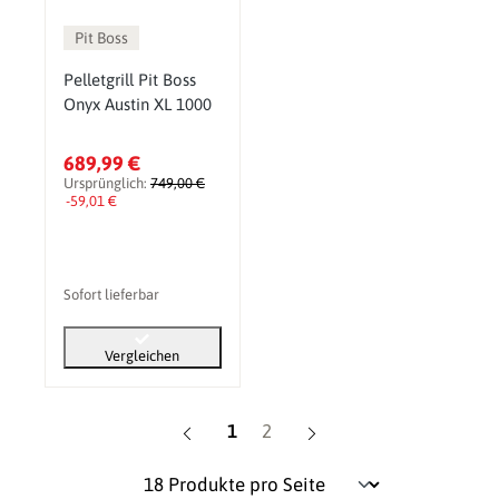
Pit Boss
Pelletgrill Pit Boss
Onyx Austin XL 1000
689,99 €
Ursprünglich:
749,00 €
-59,01 €
Sofort lieferbar
Vergleichen
Seite
Seite
1
2