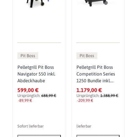
Pit Boss
Pit Boss
Pelletgrill Pit Boss
Pelletgrill Pit Boss
Navigator 550 inkl.
Competition Series
Abdeckhaube
1250 Bundle inkl.
Abdeckhaube,
599,00 €
1.179,00 €
Pelletsmoker & Grill
Ursprünglich:
688,99 €
Ursprünglich:
1.388,99 €
-89,99 €
-209,99 €
Sofort lieferbar
lieferbar