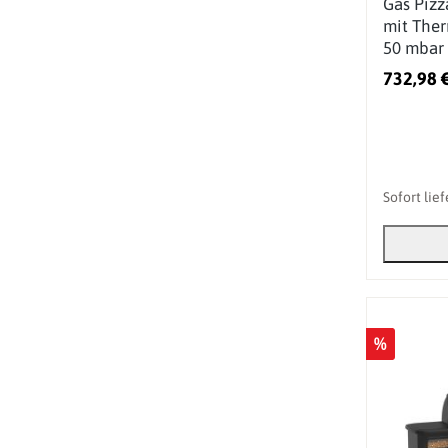
Gas Pizz
mit The
50 mbar 
732,98 
Sofort lie
%