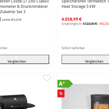
aofen Cozze 17 Zoll Classic
Speicherofen Termatech
rmometer & Druckminderer
Heat Storage 5 kW
Zubehör Set 3
€
4.058,99 €
vorher 872,25 €*
Ursprünglich:
4.510,00 €
-451,01
ferbar
Sofort lieferbar
Vergleichen
Vergleichen
+
A
%