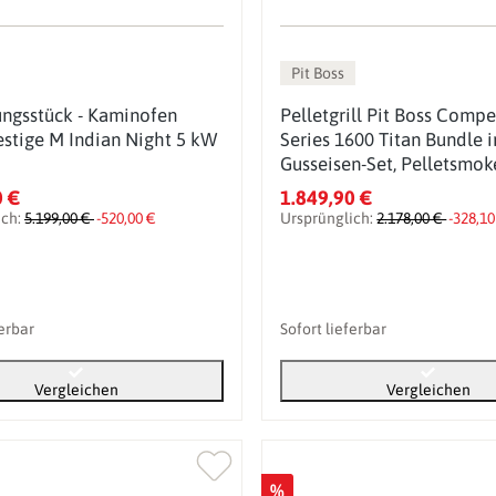
Pit Boss
ungsstück - Kaminofen
Pelletgrill Pit Boss Compe
estige M Indian Night 5 kW
Series 1600 Titan Bundle i
Gusseisen-Set, Pelletsmoke
0 €
1.849,90 €
ich:
5.199,00 €
-520,00 €
Ursprünglich:
2.178,00 €
-328,10
ferbar
Sofort lieferbar
Vergleichen
Vergleichen
%