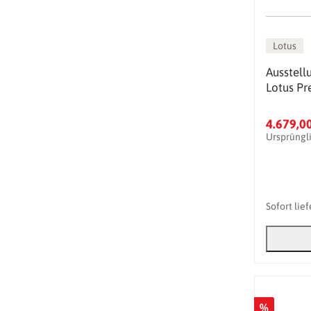
Lotus
Ausstell
Lotus Pr
4.679,0
Ursprüngl
Sofort lie
%