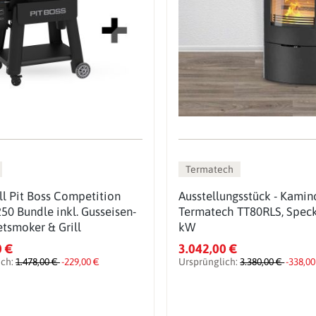
Termatech
ill Pit Boss Competition
Ausstellungsstück - Kamin
250 Bundle inkl. Gusseisen-
Termatech TT80RLS, Speck
etsmoker & Grill
kW
0 €
3.042,00 €
ich:
1.478,00 €
-229,00 €
Ursprünglich:
3.380,00 €
-338,00