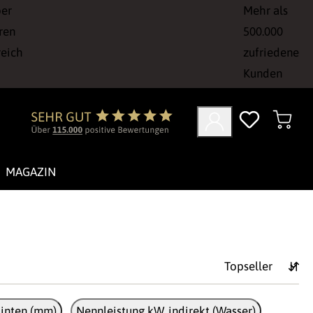
ber
Mehr als
ren
500.000
reich
zufriedene
Kunden
MAGAZIN
inten (mm)
Nennleistung kW, indirekt (Wasser)