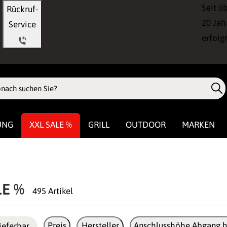
Seit ü
Rückruf-
20 Jah
Service
erfolg
UNG
XXL SALE %
GRILL
OUTDOOR
MARKEN
LE %
495 Artikel
Preis
Hersteller
Anschlusshöhe Abgang h
ieferbar