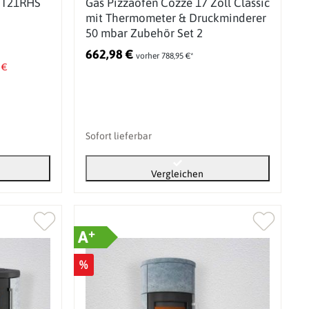
 TT21RHS
Gas Pizzaofen Cozze 17 Zoll Classic
mit Thermometer & Druckminderer
50 mbar Zubehör Set 2
662,98 €
vorher 788,95 €*
 €
Sofort lieferbar
Vergleichen
+
A
%