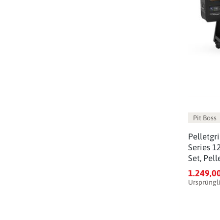
Pit Boss
Pelletgr
Series 1
Set, Pell
1.249,0
Ursprüngl