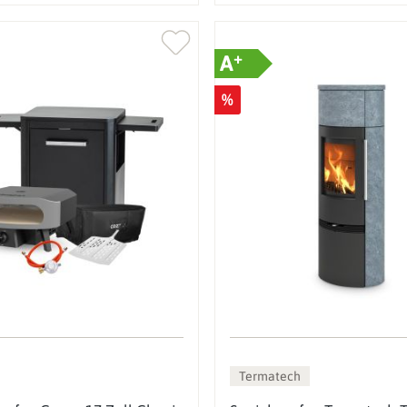
+
A
%
Termatech