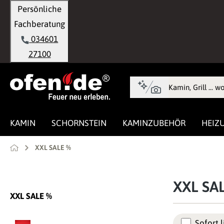
Persönliche
springen
Zur Hauptnavigation springen
Fachberatung
034601
27100
KAMIN
SCHORNSTEIN
KAMINZUBEHÖR
HEIZ
XXL SALE %
XXL SA
XXL SALE %
Sofort l