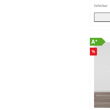
lieferbar
+
A
%