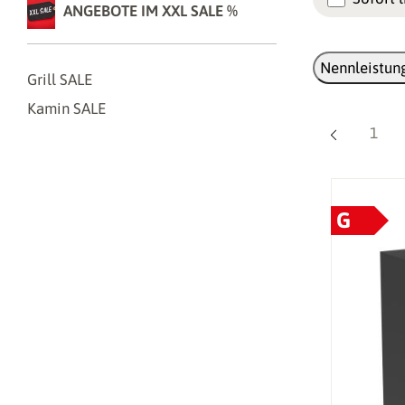
ANGEBOTE IM XXL SALE %
Nennleistung
Grill SALE
Kamin SALE
Seite
1
G