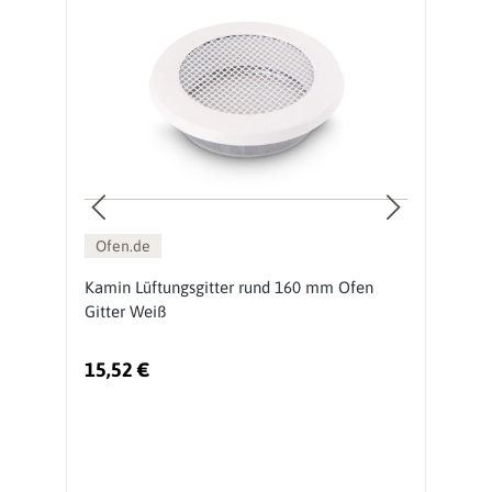
Ofen.de
nt
Kamin Lüftungsgitter rund 160 mm Ofen
K
Gitter Weiß
O
15,52 €
1