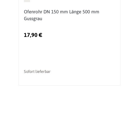
Ofenrohr DN 150 mm Länge 500 mm
O
Gussgrau
G
17,90 €
2
Sofort lieferbar
So