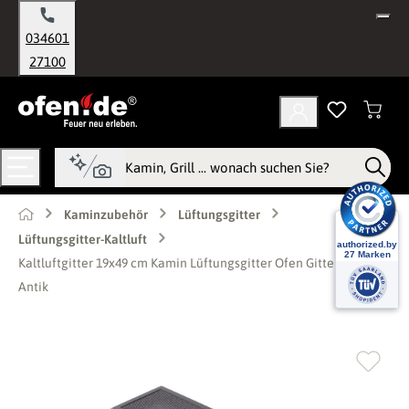
alt springen
034601
27100
Kaminzubehör
Lüftungsgitter
Lüftungsgitter-Kaltluft
Kaltluftgitter 19x49 cm Kamin Lüftungsgitter Ofen Gitter Silber
Antik