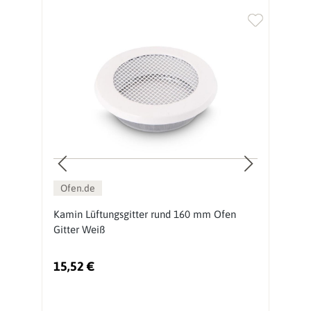
Ofen.de
Kamin Lüftungsgitter rund 160 mm Ofen
K
Gitter Weiß
O
15,52 €
1