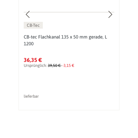
CB-Tec
hl
CB-tec Flachkanal 135 x 50 mm gerade, L
C
1200
1
36,35 €
4
Ursprünglich:
39,50 €
-3,15 €
Ur
lieferbar
li