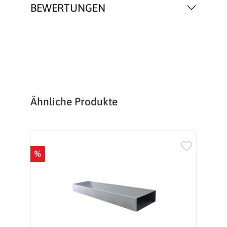
BEWERTUNGEN
Produktgalerie überspringen
Ähnliche Produkte
%
%