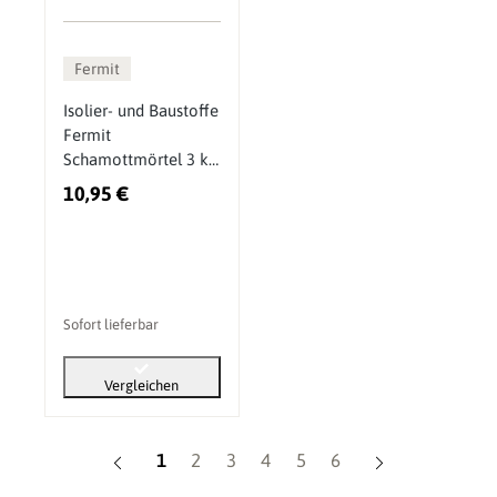
Fermit
Isolier- und Baustoffe
Fermit
Schamottmörtel 3 kg
bis 1600°C
10,95 €
Sofort lieferbar
Vergleichen
Seite
Seite
Seite
Seite
Seite
Seite
1
2
3
4
5
6