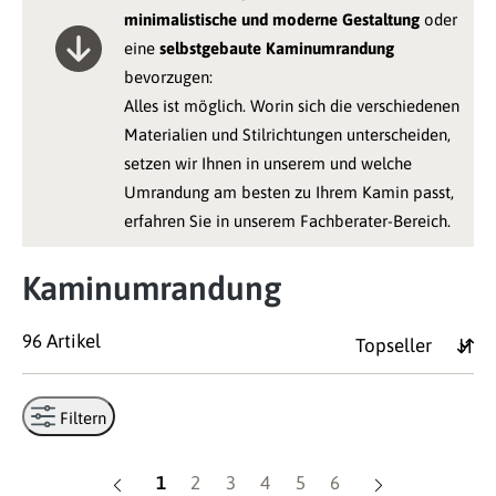
minimalistische und moderne Gestaltung
oder
eine
selbstgebaute Kaminumrandung
bevorzugen:
Alles ist möglich. Worin sich die verschiedenen
Materialien und Stilrichtungen unterscheiden,
setzen wir Ihnen in unserem und welche
Umrandung am besten zu Ihrem Kamin passt,
erfahren Sie in unserem Fachberater-Bereich.
Kaminumrandung
96 Artikel
Filtern
Seite
Seite
Seite
Seite
Seite
Seite
1
2
3
4
5
6