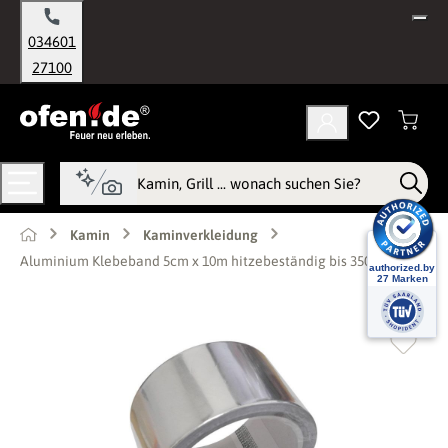
alt springen
034601
27100
Kamin
Kaminverkleidung
Aluminium Klebeband 5cm x 10m hitzebeständig bis 350 Grad