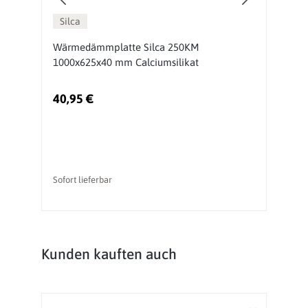
Silca
Wärmedämmplatte Silca 250KM
D
1000x625x40 mm Calciumsilikat
s
40,95 €
7
Sofort lieferbar
So
Produktgalerie überspringen
Kunden kauften auch