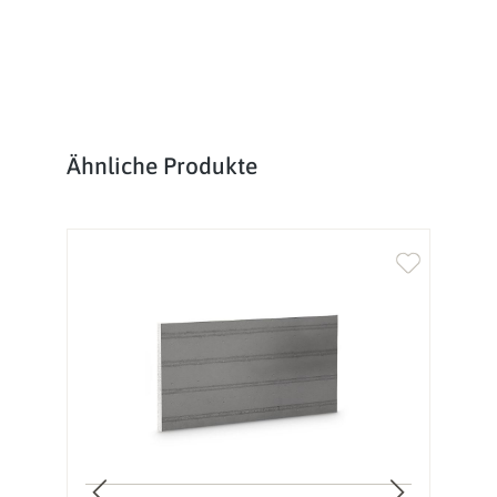
Produktgalerie überspringen
Ähnliche Produkte