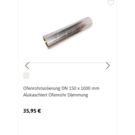
Ofenrohrisolierung DN 150 x 1000 mm
O
Alukaschiert Ofenrohr Dämmung
A
35,95 €
3