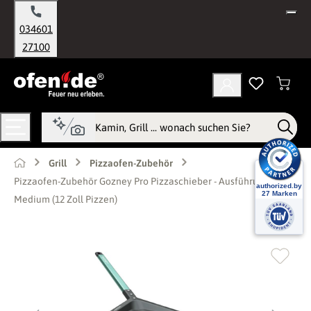
alt springen
034601
27100
Grill
Pizzaofen-Zubehör
Pizzaofen-Zubehör Gozney Pro Pizzaschieber - Ausführung:
Medium (12 Zoll Pizzen)