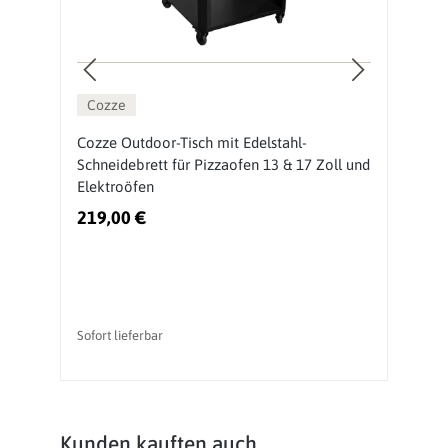
Cozze
Cozze Outdoor-Tisch mit Edelstahl-
O
Schneidebrett für Pizzaofen 13 & 17 Zoll und
P
Elektroöfen
219,00 €
2
Sofort lieferbar
So
Produktgalerie überspringen
Kunden kauften auch