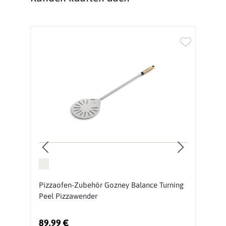
1,
Pizzaofen-Zubehör Gozney Balance Turning
P
Peel Pizzawender
G
89,99 €
5