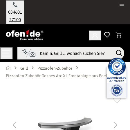
alt springen
034601
27100
Grill
Pizzaofen-Zubehör
Pizzaofen-Zubehör Gozney Arc XL Frontablage aus Edelstahl