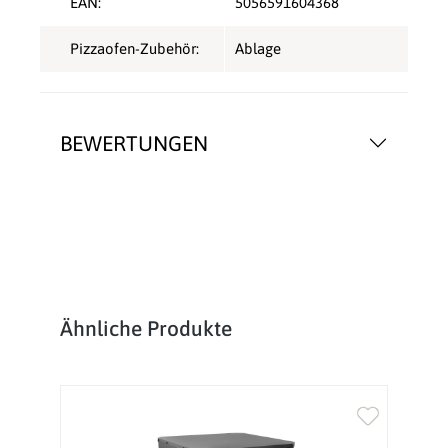
EAN:
5056591604368
Pizzaofen-Zubehör:
Ablage
BEWERTUNGEN
Produktgalerie überspringen
Ähnliche Produkte