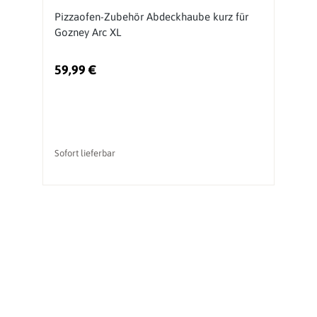
Pizzaofen-Zubehör Abdeckhaube kurz für
P
Gozney Arc XL
P
59,99 €
8
Sofort lieferbar
So