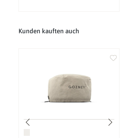
Produktgalerie überspringen
Kunden kauften auch