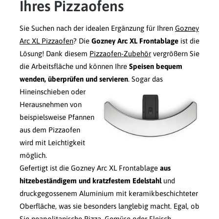
Ihres Pizzaofens
Sie Suchen nach der idealen Ergänzung für Ihren
Gozney
Arc XL Pizzaofen
? Die
Gozney Arc XL Frontablage
ist die
Lösung! Dank diesem
Pizzaofen-Zubehör
vergrößern Sie
die Arbeitsfläche und können Ihre
Speisen bequem
wenden, überprüfen und servieren
.
Sogar das
Hineinschieben oder
Herausnehmen von
beispielsweise Pfannen
aus dem Pizzaofen
wird mit Leichtigkeit
möglich.
Gefertigt ist die Gozney Arc XL Frontablage
aus
hitzebeständigem und kratzfestem Edelstahl
und
druckgegossenem Aluminium mit keramikbeschichteter
Oberfläche, was sie besonders langlebig macht. Egal, ob
Sie neapolitanische Pizza, Gemüse oder Fleisch