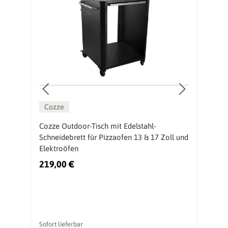
Cozze
Cozze Outdoor-Tisch mit Edelstahl-
O
Schneidebrett für Pizzaofen 13 & 17 Zoll und
P
Elektroöfen
219,00 €
2
Sofort lieferbar
So