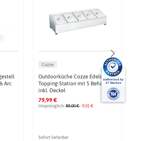
Cozze
estell
Outdoorküche Cozze Edelstahl
A
& Arc
Topping-Station mit 5 Behältern
P
inkl. Deckel
79,99 €
5
Ursprünglich:
89,00 €
-9,01 €
U
Sofort lieferbar
So