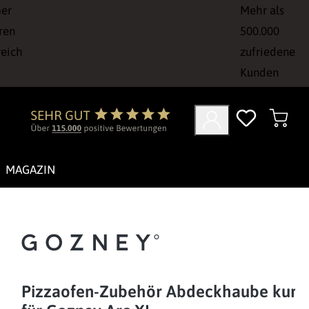
ber
Mehr als
ren
500.000
reich
zufriedene
Kunden
MAGAZIN
Pizzaofen-Zubehör Abdeckhaube kurz