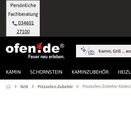
Persönliche
springen
Zur Hauptnavigation springen
Fachberatung
034601
27100
KAMIN
SCHORNSTEIN
KAMINZUBEHÖR
HEIZ
Pizzaofen-Zubehör Abdeck
Grill
Pizzaofen-Zubehör