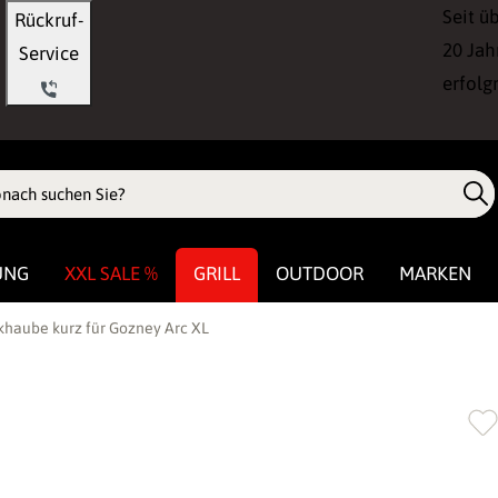
Seit ü
Rückruf-
20 Jah
Service
erfolg
UNG
XXL SALE %
GRILL
OUTDOOR
MARKEN
haube kurz für Gozney Arc XL