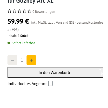
für Gozney Arc XL
0 Bewertungen
Durchschnittliche Bewertung von 0 von 5 Sternen
59,99 €
inkl. MwSt., zzgl.
Versand
(DE - versandkostenfrei
ab 99€)
Inhalt:
1 Stück
Sofort lieferbar
Anzahl
In den Warenkorb
Individuelles Angebot