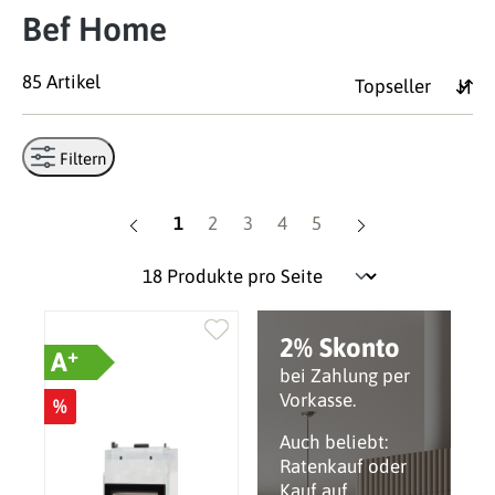
Bef Home
85 Artikel
Filtern
Seite
Seite
Seite
Seite
Seite
1
2
3
4
5
2% Skonto
+
A
bei Zahlung per
Vorkasse.
%
Auch beliebt:
Ratenkauf oder
Kauf auf