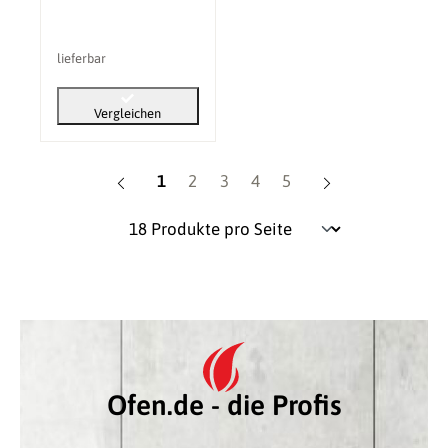
lieferbar
Vergleichen
Seite
Seite
Seite
Seite
Seite
1
2
3
4
5
Ofen.de - die Profis