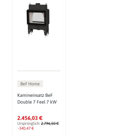
BeF Home
Kamineinsatz BeF
Double 7 Feel 7 kW
2.456,03 €
Ursprünglich:
2.796,50 €
-340,47 €