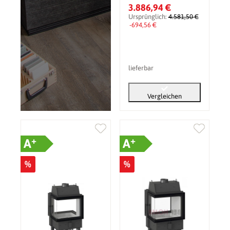
14,5 kW
3.886,94 €
Ursprünglich:
4.581,50 €
-694,56 €
lieferbar
Vergleichen
+
+
A
A
%
%