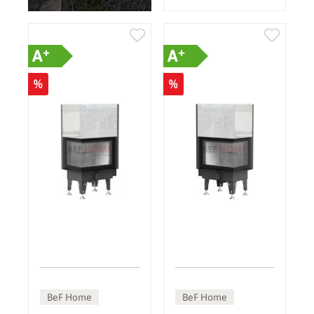
+
+
A
A
%
%
BeF Home
BeF Home