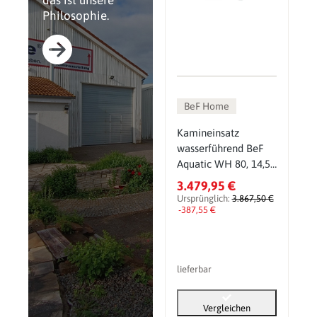
das ist unsere
Philosophie.
BeF Home
Kamineinsatz
wasserführend BeF
Aquatic WH 80, 14,5
kW
3.479,95 €
Ursprünglich:
3.867,50 €
-387,55 €
lieferbar
Vergleichen