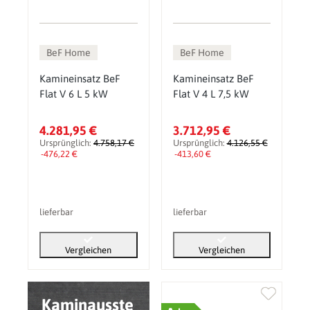
BeF Home
BeF Home
Kamineinsatz BeF
Kamineinsatz BeF
Flat V 6 L 5 kW
Flat V 4 L 7,5 kW
4.281,95 €
3.712,95 €
Ursprünglich:
4.758,17 €
Ursprünglich:
4.126,55 €
-476,22 €
-413,60 €
lieferbar
lieferbar
Vergleichen
Vergleichen
Kaminausste
+