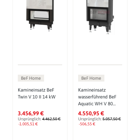
BeF Home
BeF Home
Kamineinsatz BeF
Kamineinsatz
Twin V 10 II 14 kW
wasserführend BeF
Aquatic WH V 80
14,5 kW
3.456,99 €
4.550,95 €
Ursprünglich:
4.462,50 €
Ursprünglich:
5.057,50 €
-1.005,51 €
-506,55 €