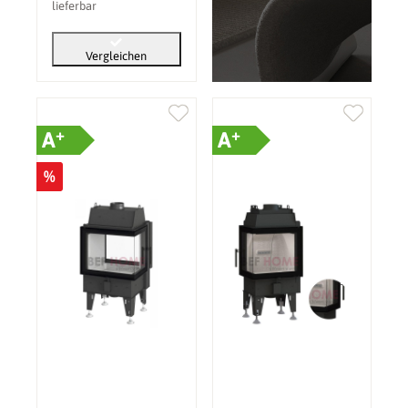
lieferbar
Vergleichen
+
+
A
A
%