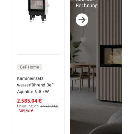
Rechnung.
BeF Home
Kamineinsatz
wasserführend BeF
Aqualite 6, 8 kW
2.585,04 €
Ursprünglich:
2.975,00 €
-389,96 €