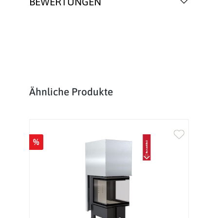
BEWERTUNGEN
Produktgalerie überspringen
Ähnliche Produkte
%
%