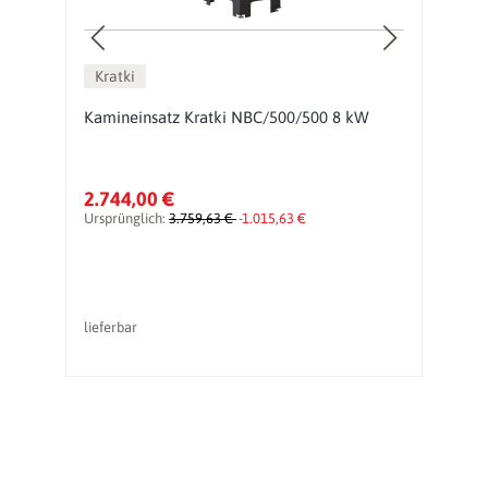
Kratki
W
Kamineinsatz Kratki NBC/500/500 8 kW
K
2.744,00 €
1
Ursprünglich:
3.759,63 €
-1.015,63 €
Ur
lieferbar
li