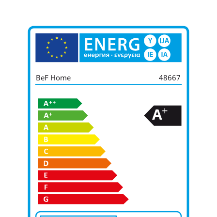
BeF Home
48667
+
A