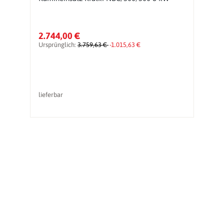
2.744,00 €
1
Ursprünglich:
3.759,63 €
-1.015,63 €
Ur
lieferbar
li