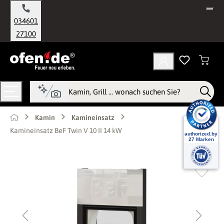
alt springen
034601
27100
Kamin
Kamineinsatz
Kamineinsatz BeF Twin V 10 II 14 kW