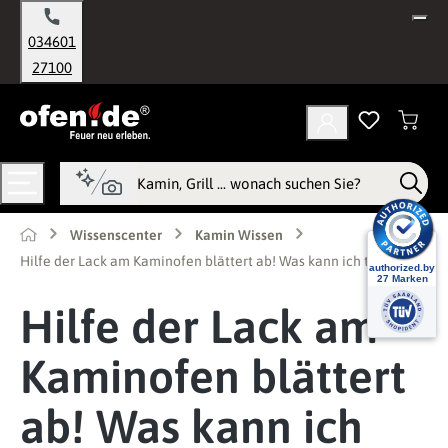
alt springen
034601
27100
Wissenscenter
Kamin Wissen
Hilfe der Lack am Kaminofen blättert ab! Was kann ich tun?
Hilfe der Lack am
Kaminofen blättert
ab! Was kann ich