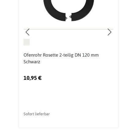
Ofenrohr Rosette 2-teilig DN 120 mm
O
Schwarz
S
10,95 €
9
Sofort lieferbar
So