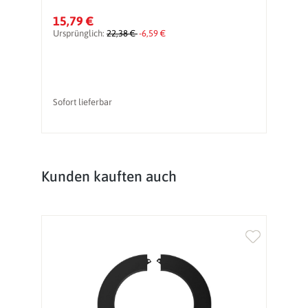
15,79 €
1
Ursprünglich:
22,38 €
-6,59 €
Ur
Sofort lieferbar
So
Produktgalerie überspringen
Kunden kauften auch