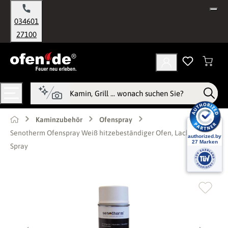
alt springen
034601
27100
Kaminzubehör
Ofenspray
Senotherm Ofenspray Weiß hitzebeständiger Ofen, Lack Farbe
Spray