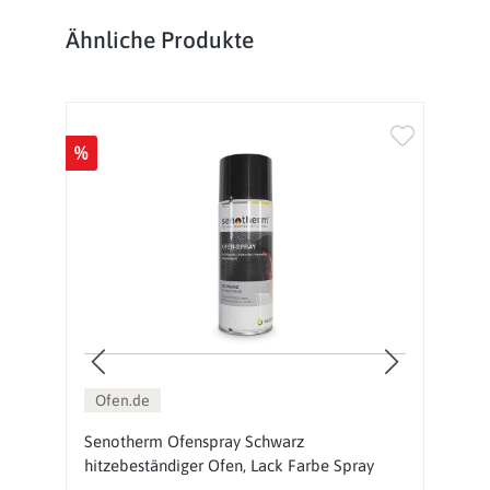
Produktgalerie überspringen
Ähnliche Produkte
%
%
Ofen.de
ay
Senotherm Ofenspray Schwarz
S
hitzebeständiger Ofen, Lack Farbe Spray
h